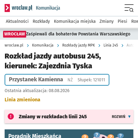
Serwis informacyjny wroclaw.pl podserwis: Komunikacja
Menu
Aktualności
Rozkłady
Komunikacja miejska
Zmiany
Piesi
Row
WROCŁAW
Zaśpiewali dla bohaterów Powstania Warszawskiego
wroclaw.pl
Komunikacja
Rozkłady jazdy MPK
Linia 245
Autobu
Rozkład jazdy autobusu 245,
kierunek: Zajezdnia Tyska
Przystanek Kamienna
Przystanek na życzenie
NŻ
Słupek: 121011
Ostatnia aktualizacja:
08.08.2026
Linia zmieniona
Zmiany w rozkładach
linii 245
ROZWIŃ
Poradnik Mieszkańca