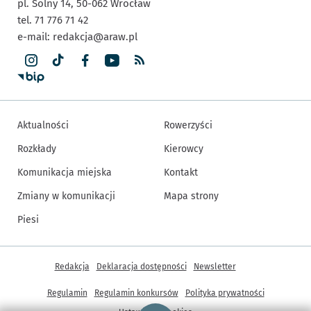
pl. Solny 14,
50-062
Wrocław
tel. 71 776 71 42
e-mail:
redakcja@araw.pl
Aktualności
Rowerzyści
Rozkłady
Kierowcy
Komunikacja miejska
Kontakt
Zmiany w komunikacji
Mapa strony
Piesi
Inne informacje
Redakcja
Deklaracja dostępności
Newsletter
Regulamin
Regulamin konkursów
Polityka prywatności