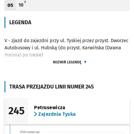
Y - ZJAZD DO ZAJEZDNI PRZY UL. TYSKIEJ (DO PRZYST. KARWIŃSKA (DAWNA PRALN
Y
10
05
Odjazd
minut po godzinie 05
Godzina odjazdu
LEGENDA
V - zjazd do zajezdni przy ul. Tyskiej przez przyst. Dworzec
Autobusowy i ul. Hubską (do przyst. Karwińska (Dawna
Pralnia) po trasie)
ROZWIŃ LEGENDĘ
TRASA PRZEJAZDU LINII NUMER 245
245
Petrusewicza
Zajezdnia Tyska
(Petrusewicza)