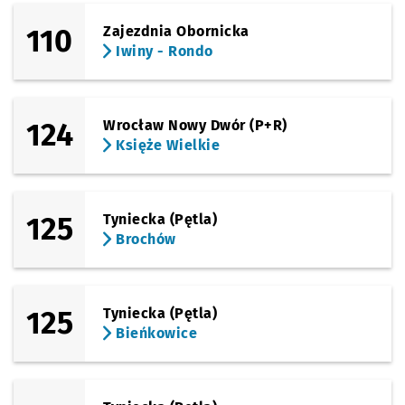
(Tyska)
110
Zajezdnia Obornicka
Sprawdź propo
Zajezdnia Tys
Czas prz
Zajezdnia Tyska
25'
Iwiny - Rondo
124
Wrocław Nowy Dwór (P+R)
Księże Wielkie
125
Tyniecka (Pętla)
Brochów
125
Tyniecka (Pętla)
Bieńkowice