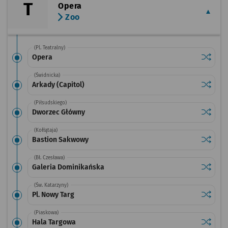
T
Opera
Zoo
(Pl. Teatralny)
Sprawdź
przysta
Opera
(Świdnicka)
Sprawdź
przystan
Arkady (Capitol)
(Piłsudskiego)
Sprawdź
przysta
Dworzec Główny
(Kołłątaja)
Sprawdź
przysta
Bastion Sakwowy
(Bł. Czesława)
Sprawdź
przysta
Galeria Dominikańska
(Św. Katarzyny)
Sprawdź
przystan
Pl. Nowy Targ
(Piaskowa)
Sprawdź
przysta
Hala Targowa