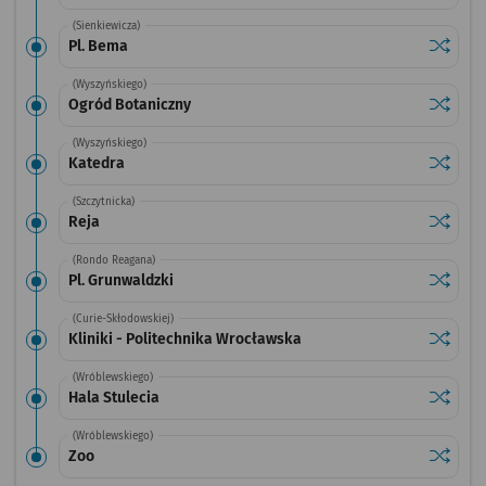
(Sienkiewicza)
Sprawdź
przysta
Pl. Bema
(Wyszyńskiego)
Sprawdź
przysta
Ogród Botaniczny
(Wyszyńskiego)
Sprawdź
przysta
Katedra
(Szczytnicka)
Sprawdź
przysta
Reja
(Rondo Reagana)
Sprawdź
przystan
Pl. Grunwaldzki
(Curie-Skłodowskiej)
Sprawdź
przystan
Kliniki - Politechnika Wrocławska
(Wróblewskiego)
Sprawdź
przystan
Hala Stulecia
(Wróblewskiego)
Sprawdź
przysta
Zoo