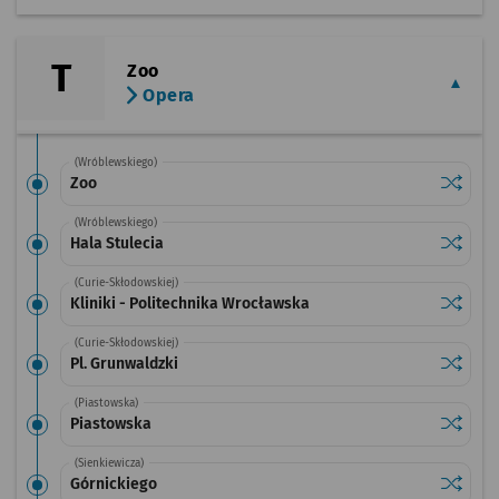
T
Zoo
Opera
(Wróblewskiego)
Sprawdź
przysta
Zoo
(Wróblewskiego)
Sprawdź
przystan
Hala Stulecia
(Curie-Skłodowskiej)
Sprawdź
przystan
Kliniki - Politechnika Wrocławska
(Curie-Skłodowskiej)
Sprawdź
przystan
Pl. Grunwaldzki
(Piastowska)
Sprawdź
przysta
Piastowska
(Sienkiewicza)
Sprawdź
przysta
Górnickiego