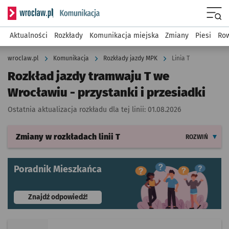
Serwis informacyjny wroclaw.pl podserwis: Komunikacja
Menu
Aktualności
Rozkłady
Komunikacja miejska
Zmiany
Piesi
Row
wroclaw.pl
Komunikacja
Rozkłady jazdy MPK
Linia T
Rozkład jazdy tramwaju T we
Wrocławiu - przystanki i przesiadki
Ostatnia aktualizacja rozkładu dla tej linii:
01.08.2026
Zmiany w rozkładach
linii T
ROZWIŃ
Poradnik Mieszkańca
- otworzy się w nowej karcie
Znajdź odpowiedź!