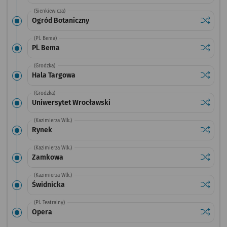
(Sienkiewicza)
Sprawdź
przysta
Ogród Botaniczny
(Pl. Bema)
Sprawdź
przysta
Pl. Bema
(Grodzka)
Sprawdź
przysta
Hala Targowa
(Grodzka)
Sprawdź
przysta
Uniwersytet Wrocławski
(Kazimierza Wlk.)
Sprawdź
przysta
Rynek
(Kazimierza Wlk.)
Sprawdź
przysta
Zamkowa
(Kazimierza Wlk.)
Sprawdź
przysta
Świdnicka
(Pl. Teatralny)
Sprawdź
przysta
Opera