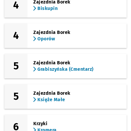
Sprawdź propo
Uniwersytet 
Czas prz
Uniwersytet Ekonomiczny
24'
4
Zajezdnia Borek
Biskupin
(Kamienna)
Sprawdź propo
Zajezdnia Gaj
Czas prze
Zajezdnia Gaj
26'
4
Zajezdnia Borek
Oporów
5
Zajezdnia Borek
Grabiszyńska (Cmentarz)
5
Zajezdnia Borek
Księże Małe
6
Krzyki
Kromera