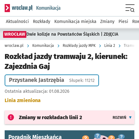
Serwis informacyjny wroclaw.pl podserwis: Komunikacja
Menu
Aktualności
Rozkłady
Komunikacja miejska
Zmiany
Piesi
Row
WROCŁAW
Dwie kolizje na Powstańców Śląskich | ZDJĘCIA
wroclaw.pl
Komunikacja
Rozkłady jazdy MPK
Linia 2
Tramwaj 2
Rozkład jazdy tramwaju 2, kierunek:
Zajezdnia Gaj
Przystanek Jastrzębia
Słupek: 11212
Ostatnia aktualizacja:
01.08.2026
Linia zmieniona
Zmiany w rozkładach
linii 2
ROZWIŃ
Poradnik Mieszkańca