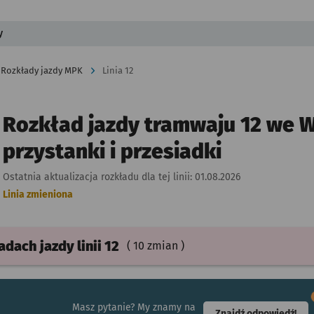
y
Rozkłady jazdy MPK
Linia 12
Rozkład jazdy tramwaju 12 we W
przystanki i przesiadki
Ostatnia aktualizacja rozkładu dla tej linii:
01.08.2026
Linia zmieniona
ładach
jazdy
linii 12
( 10 zmian )
Masz pytanie? My znamy na
- ot
Znajdź odpowiedź!