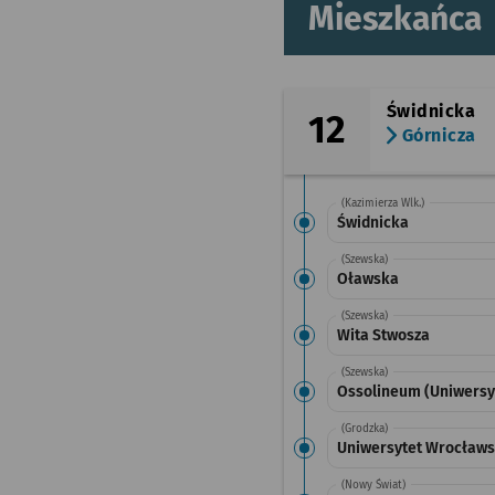
Mieszkańca
Świdnicka
12
Górnicza
(Kazimierza Wlk.)
Świdnicka
(Szewska)
Oławska
(Szewska)
Wita Stwosza
(Szewska)
Ossolineum (Uniwersy
(Grodzka)
Uniwersytet Wrocławs
(Nowy Świat)