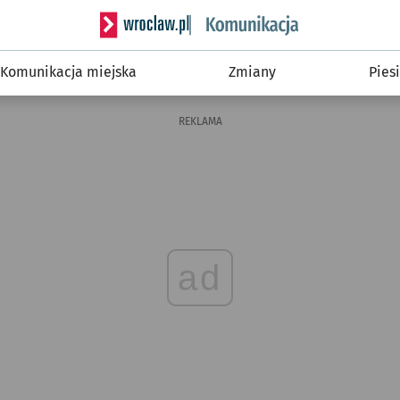
Serwis informacyjny wroclaw.pl podserwis: Ko
Komunikacja miejska
Zmiany
Piesi
REKLAMA
ad