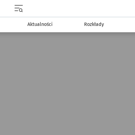
Menu główne portalu wroclaw.pl
Aktualności
Rozkłady