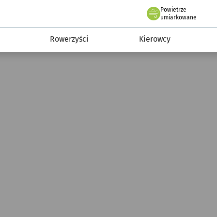
Powietrze
we Wrocławiu
munikacja
umiarkowane
Rowerzyści
Kierowcy