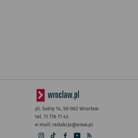
pl. Solny 14,
50-062
Wrocław
tel. 71 776 71 42
e-mail:
redakcja@araw.pl