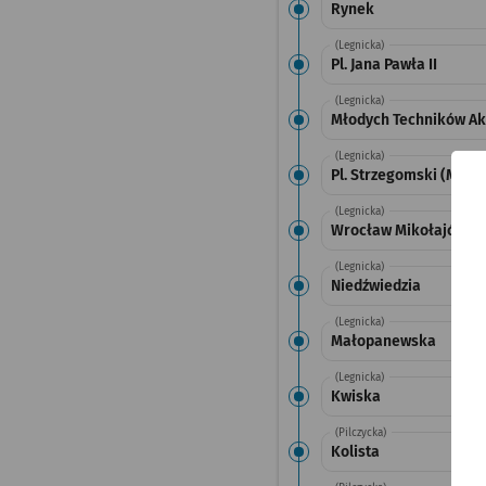
Rynek
(Legnicka)
Pl. Jana Pawła II
(Legnicka)
Młodych Techników Ak
(Legnicka)
Pl. Strzegomski (Muz
(Legnicka)
Wrocław Mikołajów (Z
(Legnicka)
Niedźwiedzia
(Legnicka)
Małopanewska
(Legnicka)
Kwiska
(Pilczycka)
Kolista