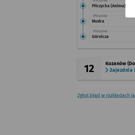
(Pilczycka)
Pilczycka (Anima)
(Pilczycka)
Modra
(Pilczycka)
Górnicza
Kozanów (Do
12
Zajezdnia
Zgłoś błąd w rozkładach j