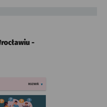
rocławiu -
ROZWIŃ
INFORMACJE O ZMIANACH W ROZKŁADACH JAZDY LINII 12
worzy się w nowej karcie