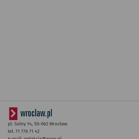
pl. Solny 14,
50-062
Wrocław
tel. 71 776 71 42
e-mail:
redakcja@araw.pl