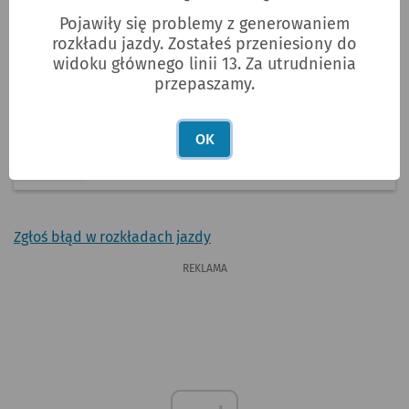
Pojawiły się problemy z generowaniem
rozkładu jazdy. Zostałeś przeniesiony do
13
Zajezdnia Ołbin
widoku głównego linii 13. Za utrudnienia
Wrocław Nowy Dwór (P+R)
przepaszamy.
13
OK
Zajezdnia Ołbin
Stadion Olimpijski
Zgłoś błąd w rozkładach jazdy
REKLAMA