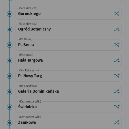
(Sienkiewicza)
Sprawdź
przysta
Górnickiego
(Sienkiewicza)
Sprawdź
przysta
Ogród Botaniczny
(Pl. Bema)
Sprawdź
przysta
Pl. Bema
(Piaskowa)
Sprawdź
przysta
Hala Targowa
(Św. Katarzyny)
Sprawdź
przystan
Pl. Nowy Targ
(Bł. Czesława)
Sprawdź
przysta
Galeria Dominikańska
(Kazimierza Wlk.)
Sprawdź
przysta
Świdnicka
(Kazimierza Wlk.)
Sprawdź
przysta
Zamkowa