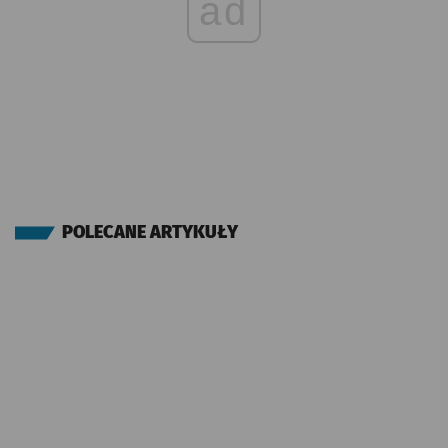
ad
POLECANE ARTYKUŁY