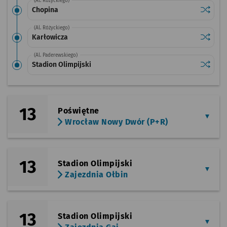
(Al. Różyckiego)
Sprawdź
przysta
Chopina
(Al. Różyckiego)
Sprawdź
przysta
Karłowicza
(Al. Paderewskiego)
Sprawdź
przystan
Stadion Olimpijski
13
Poświętne
Wrocław Nowy Dwór (P+R)
13
Stadion Olimpijski
Zajezdnia Ołbin
13
Stadion Olimpijski