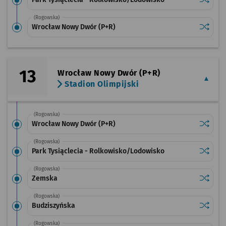
(Rogowska)
Sprawdź
przysta
Wrocław Nowy Dwór (P+R)
13
Wrocław Nowy Dwór (P+R)
Stadion Olimpijski
(Rogowska)
Sprawdź
przysta
Wrocław Nowy Dwór (P+R)
(Rogowska)
Sprawdź
przysta
Park Tysiąclecia - Rolkowisko/Lodowisko
(Rogowska)
Sprawdź
przysta
Zemska
(Rogowska)
Sprawdź
przysta
Budziszyńska
(Rogowska)