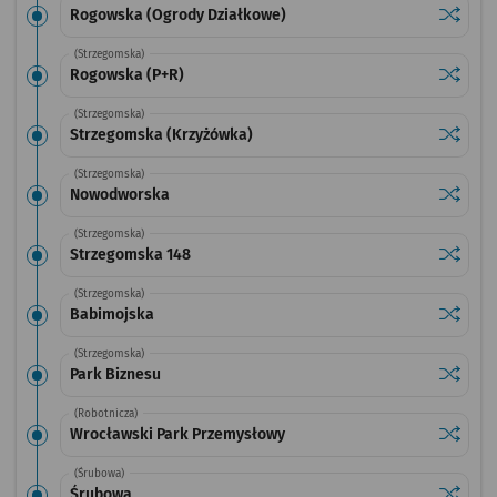
Sprawdź
przysta
Rogowska (Ogrody Działkowe)
(Strzegomska)
Sprawdź
przysta
Rogowska (P+R)
(Strzegomska)
Sprawdź
przysta
Strzegomska (Krzyżówka)
(Strzegomska)
Sprawdź
przysta
Nowodworska
(Strzegomska)
Sprawdź
przysta
Strzegomska 148
(Strzegomska)
Sprawdź
przysta
Babimojska
(Strzegomska)
Sprawdź
przysta
Park Biznesu
(Robotnicza)
Sprawdź
przysta
Wrocławski Park Przemysłowy
(Śrubowa)
Sprawdź
przysta
Śrubowa