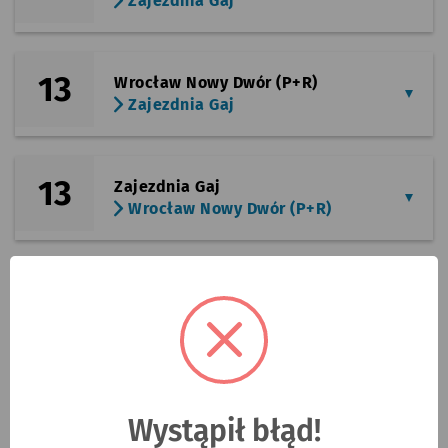
Zajezdnia Gaj
13
Wrocław Nowy Dwór (P+R)
Zajezdnia Gaj
13
Zajezdnia Gaj
Wrocław Nowy Dwór (P+R)
13
Zajezdnia Gaj
Stadion Olimpijski
13
Zajezdnia Gaj
8 Maja
Wystąpił błąd!