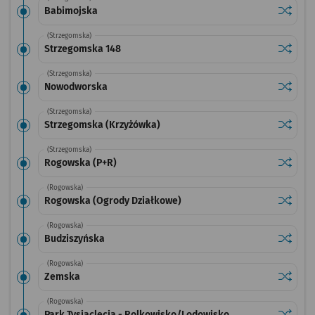
Sprawdź
przysta
Babimojska
(Strzegomska)
Sprawdź
przysta
Strzegomska 148
(Strzegomska)
Sprawdź
przysta
Nowodworska
(Strzegomska)
Sprawdź
przysta
Strzegomska (Krzyżówka)
(Strzegomska)
Sprawdź
przysta
Rogowska (P+R)
(Rogowska)
Sprawdź
przysta
Rogowska (Ogrody Działkowe)
(Rogowska)
Sprawdź
przysta
Budziszyńska
(Rogowska)
Sprawdź
przysta
Zemska
(Rogowska)
Sprawdź
przysta
Park Tysiąclecia - Rolkowisko/Lodowisko