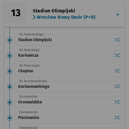
13
Stadion Olimpijski
Wrocław Nowy Dwór (P+R)
(Al. Paderewskiego)
Sprawdź
przystan
Stadion Olimpijski
(Al. Różyckiego)
Sprawdź
przysta
Karłowicza
(Al. Różyckiego)
Sprawdź
przysta
Chopina
(Al. Kochanowskiego)
Sprawdź
przysta
Kochanowskiego
(Grunwaldzka)
Sprawdź
przysta
Grunwaldzka
(Sienkiewicza)
Sprawdź
przysta
Piastowska
(Sienkiewicza)