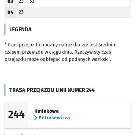
23
53
03
Odjazd
minut po godzinie 03
Odjazd
minut po godzinie 03
Godzina odjazdu
23
04
Odjazd
minut po godzinie 04
Godzina odjazdu
LEGENDA
* Czas przejazdu podany na rozkładzie jest średnim
czasem przejazdu w ciągu dnia. Rzeczywisty czas
przejazdu może odbiegać od podanych wartości.
TRASA PRZEJAZDU LINII NUMER 244
244
Kminkowa
Petrusewicza