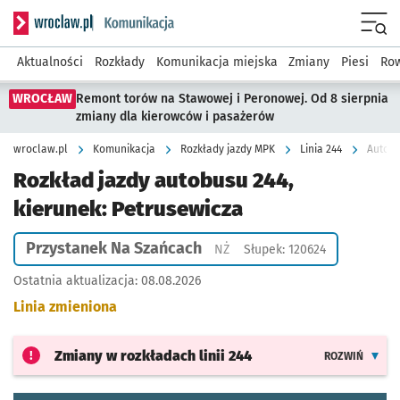
Serwis informacyjny wroclaw.pl podserwis: Komunikacja
Menu
Aktualności
Rozkłady
Komunikacja miejska
Zmiany
Piesi
Row
WROCŁAW
Remont torów na Stawowej i Peronowej. Od 8 sierpnia
zmiany dla kierowców i pasażerów
wroclaw.pl
Komunikacja
Rozkłady jazdy MPK
Linia 244
Autobu
Rozkład jazdy autobusu 244,
kierunek: Petrusewicza
Przystanek Na Szańcach
Przystanek na życzenie
NŻ
Słupek: 120624
Ostatnia aktualizacja:
08.08.2026
Linia zmieniona
Zmiany w rozkładach
linii 244
ROZWIŃ