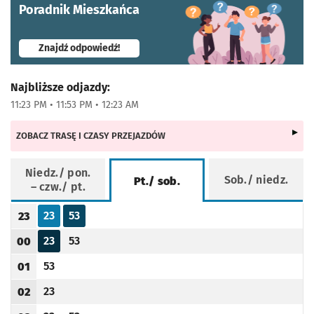
Poradnik Mieszkańca
- otworzy się w nowej karcie
Znajdź odpowiedź!
Najbliższe odjazdy:
11:23 PM • 11:53 PM • 12:23 AM
ZOBACZ TRASĘ I CZASY PRZEJAZDÓW
Niedz./ pon.
Sob./ niedz.
Pt./ sob.
– czw./ pt.
Rozkład jazdy -
Pt./ sob.
23
53
23
Odjazd
minut po godzinie 23
Odjazd
minut po godzinie 23
Godzina odjazdu
23
53
00
Odjazd
minut po godzinie 00
Odjazd
minut po godzinie 00
Godzina odjazdu
53
01
Odjazd
minut po godzinie 01
Godzina odjazdu
23
02
Odjazd
minut po godzinie 02
Godzina odjazdu