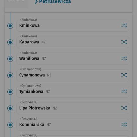
Petrusewicza
(Kminkowa)
Sprawdź
przysta
Kminkowa
(Kminkowa)
Sprawdź
przysta
Kaparowa
Przystanek na życzenie
NŻ
(Kminkowa)
Sprawdź
przysta
Waniliowa
Przystanek na życzenie
NŻ
(Cynamonowa)
Sprawdź
przysta
Cynamonowa
Przystanek na życzenie
NŻ
(Cynamonowa)
Sprawdź
przysta
Tymiankowa
Przystanek na życzenie
NŻ
(Pełczyńska)
Sprawdź
przysta
Lipa Piotrowska
Przystanek na życzenie
NŻ
(Pełczyńska)
Sprawdź
przysta
Kominiarska
Przystanek na życzenie
NŻ
(Pełczyńska)