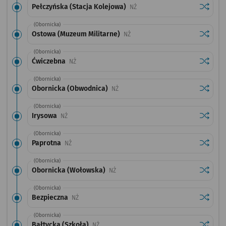
Sprawdź
przysta
Pełczyńska (Stacja Kolejowa)
Przystanek na życzenie
NŻ
(Obornicka)
Sprawdź
przysta
Ostowa (Muzeum Militarne)
Przystanek na życzenie
NŻ
(Obornicka)
Sprawdź
przysta
Ćwiczebna
Przystanek na życzenie
NŻ
(Obornicka)
Sprawdź
przysta
Obornicka (Obwodnica)
Przystanek na życzenie
NŻ
(Obornicka)
Sprawdź
przysta
Irysowa
Przystanek na życzenie
NŻ
(Obornicka)
Sprawdź
przysta
Paprotna
Przystanek na życzenie
NŻ
(Obornicka)
Sprawdź
przysta
Obornicka (Wołowska)
Przystanek na życzenie
NŻ
(Obornicka)
Sprawdź
przysta
Bezpieczna
Przystanek na życzenie
NŻ
(Obornicka)
Sprawdź
przysta
Bałtycka (Szkoła)
Przystanek na życzenie
NŻ