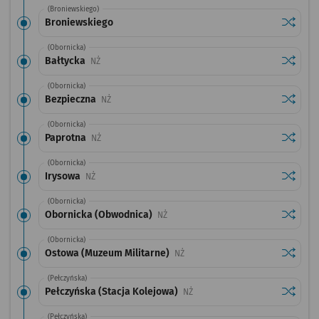
(Broniewskiego)
Sprawdź
przysta
Broniewskiego
(Obornicka)
Sprawdź
przysta
Bałtycka
Przystanek na życzenie
NŻ
(Obornicka)
Sprawdź
przysta
Bezpieczna
Przystanek na życzenie
NŻ
(Obornicka)
Sprawdź
przysta
Paprotna
Przystanek na życzenie
NŻ
(Obornicka)
Sprawdź
przysta
Irysowa
Przystanek na życzenie
NŻ
(Obornicka)
Sprawdź
przysta
Obornicka (Obwodnica)
Przystanek na życzenie
NŻ
(Obornicka)
Sprawdź
przysta
Ostowa (Muzeum Militarne)
Przystanek na życzenie
NŻ
(Pełczyńska)
Sprawdź
przysta
Pełczyńska (Stacja Kolejowa)
Przystanek na życzenie
NŻ
(Pełczyńska)