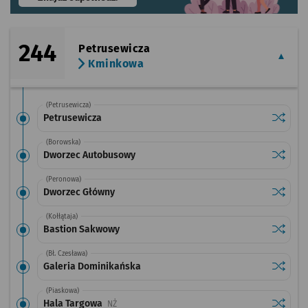
244
Petrusewicza
Kminkowa
(Petrusewicza)
Sprawdź
przysta
Petrusewicza
(Borowska)
Sprawdź
przysta
Dworzec Autobusowy
(Peronowa)
Sprawdź
przysta
Dworzec Główny
(Kołłątaja)
Sprawdź
przysta
Bastion Sakwowy
(Bł. Czesława)
Sprawdź
przysta
Galeria Dominikańska
(Piaskowa)
Sprawdź
przysta
Hala Targowa
Przystanek na życzenie
NŻ