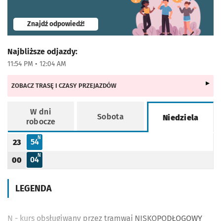
- otworzy się w nowej karcie
Znajdź odpowiedź!
Najbliższe odjazdy:
11:54 PM • 12:04 AM
ZOBACZ TRASĘ I CZASY PRZEJAZDÓW
W dni
Sobota
Niedziela
robocze
Rozkład jazdy -
Niedziela
N - KURS OBSŁUGIWANY PRZEZ TRAMWAJ NISKOPODŁOGOWY
N
54
23
Odjazd
minut po godzinie 23
Godzina odjazdu
N - KURS OBSŁUGIWANY PRZEZ TRAMWAJ NISKOPODŁOGOWY
N
04
00
Odjazd
minut po godzinie 00
Godzina odjazdu
LEGENDA
N - kurs obsługiwany przez tramwaj NISKOPODŁOGOWY