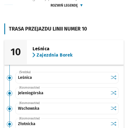
ROZWIŃ LEGENDĘ
TRASA PRZEJAZDU LINII NUMER 10
10
Leśnica
Zajezdnia Borek
(Średzka)
Sprawdź p
Leśnica
Leśnica
(Kosmonautów)
Sprawdź p
Jeleniog
Jeleniogórska
(Kosmonautów)
Sprawdź p
Wschows
Wschowska
(Kosmonautów)
Sprawdź p
Złotnicka
Złotnicka