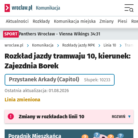
Serwis informacyjny wroclaw.pl podserwis: Komunikacja
Menu
Aktualności
Rozkłady
Komunikacja miejska
Zmiany
Piesi
Row
SPORT
Panthers Wrocław - Vienna Wikings 34:31
wroclaw.pl
Komunikacja
Rozkłady jazdy MPK
Linia 10
Tramwaj
Rozkład jazdy tramwaju 10, kierunek:
Zajezdnia Borek
Przystanek Arkady (Capitol)
Słupek: 10233
Ostatnia aktualizacja:
01.08.2026
Linia zmieniona
Zmiany w rozkładach
linii 10
ROZWIŃ
Poradnik Mieszkańca