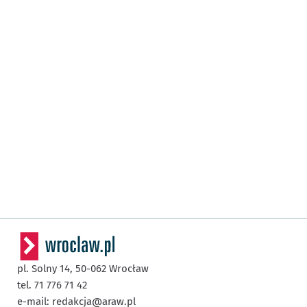
pl. Solny 14,
50-062
Wrocław
tel. 71 776 71 42
e-mail:
redakcja@araw.pl