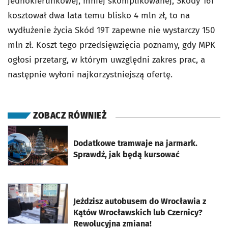
jednokierunkowej, mniej skomplikowanej, Škody 16T
kosztował dwa lata temu blisko 4 mln zł, to na
wydłużenie życia Skód 19T zapewne nie wystarczy 150
mln zł. Koszt tego przedsięwzięcia poznamy, gdy MPK
ogłosi przetarg, w którym uwzględni zakres prac, a
następnie wyłoni najkorzystniejszą ofertę.
ZOBACZ RÓWNIEŻ
otworzy się w nowej karcie
Dodatkowe tramwaje na jarmark.
Sprawdź, jak będą kursować
otworzy się w nowej karcie
Jeździsz autobusem do Wrocławia z
Kątów Wrocławskich lub Czernicy?
Rewolucyjna zmiana!