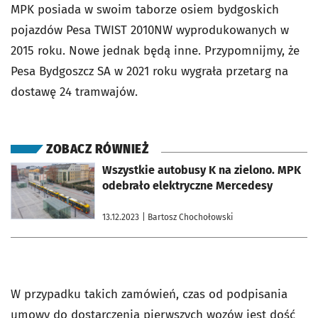
MPK posiada w swoim taborze osiem bydgoskich
pojazdów Pesa TWIST 2010NW wyprodukowanych w
2015 roku. Nowe jednak będą inne. Przypomnijmy, że
Pesa Bydgoszcz SA w 2021 roku wygrała przetarg na
dostawę 24 tramwajów.
ZOBACZ RÓWNIEŻ
otworzy się w nowej karcie
Wszystkie autobusy K na zielono. MPK
odebrało elektryczne Mercedesy
13.12.2023
| Bartosz Chochołowski
W przypadku takich zamówień, czas od podpisania
umowy do dostarczenia pierwszych wozów jest dość