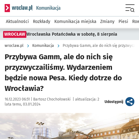
Serwis informacyjny wroclaw.pl podserwis: Komunikacja
Menu
Aktualności
Rozkłady
Komunikacja miejska
Zmiany
Piesi
Row
WROCŁAW
Wrocławska Potańcówka w sobotę, 8 sierpnia
wroclaw.pl
Komunikacja
Przybywa Gamm, ale do nich się
przyzwyczailiśmy. Wydarzeniem
będzie nowa Pesa. Kiedy dotrze do
Wrocławia?
Data publikacji:
Autor:
16.12.2023 06:51 |
Bartosz Chochołowski
|
aktualizacja:
2
artykuł
Udostępnij
lata temu, 03.01.2024
Kliknij, aby zobaczyć galerię