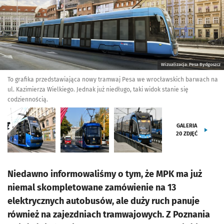
Wizualizacja: Pesa Bydgoszcz
To grafika przedstawiająca nowy tramwaj Pesa we wrocławskich barwach na
ul. Kazimierza Wielkiego. Jednak już niedługo, taki widok stanie się
codziennością.
GALERIA
20
ZDJĘĆ
Niedawno informowaliśmy o tym, że MPK ma już
niemal skompletowane zamówienie na 13
elektrycznych autobusów, ale duży ruch panuje
również na zajezdniach tramwajowych. Z Poznania