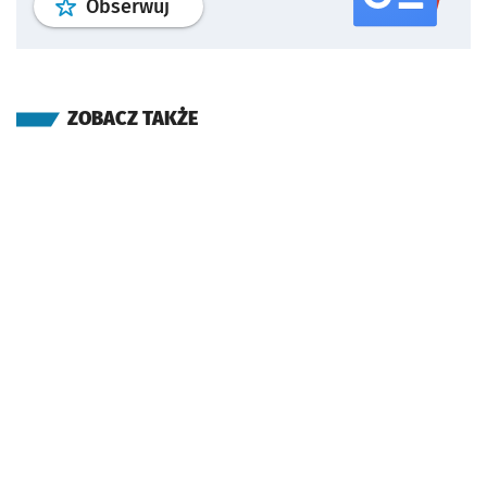
profil
google news
serwisu wroclaw
Obserwuj
ZOBACZ TAKŻE