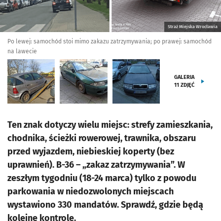
Straż Miejska Wrocławia
Po lewej: samochód stoi mimo zakazu zatrzymywania; po prawej: samochód
na lawecie
GALERIA
11
ZDJĘĆ
Ten znak dotyczy wielu miejsc: strefy zamieszkania,
chodnika, ścieżki rowerowej, trawnika, obszaru
przed wyjazdem, niebieskiej koperty (bez
uprawnień). B-36 – „zakaz zatrzymywania”. W
zeszłym tygodniu (18-24 marca) tylko z powodu
parkowania w niedozwolonych miejscach
wystawiono 330 mandatów. Sprawdź, gdzie będą
kolejne kontrole.