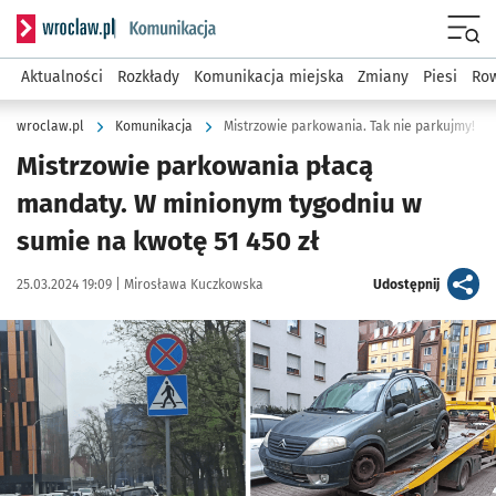
Serwis informacyjny wroclaw.pl podserwis: Komunikacja
Menu
Aktualności
Rozkłady
Komunikacja miejska
Zmiany
Piesi
Row
wroclaw.pl
Komunikacja
Mistrzowie parkowania. Tak nie parkujmy!
Mistrzowie parkowania płacą
mandaty. W minionym tygodniu w
sumie na kwotę 51 450 zł
Data publikacji:
Autor:
artykuł
25.03.2024 19:09 |
Mirosława Kuczkowska
Udostępnij
Kliknij, aby zobaczyć galerię