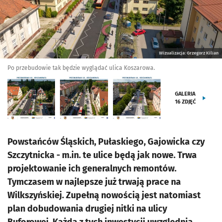
Wizualizacja: Grzegorz Kilian
Po przebudowie tak będzie wyglądać ulica Koszarowa.
GALERIA
16
ZDJĘĆ
Powstańców Śląskich, Pułaskiego, Gajowicka czy
Szczytnicka - m.in. te ulice będą jak nowe. Trwa
projektowanie ich generalnych remontów.
Tymczasem w najlepsze już trwają prace na
Wilkszyńskiej. Zupełną nowością jest natomiast
plan dobudowania drugiej nitki na ulicy