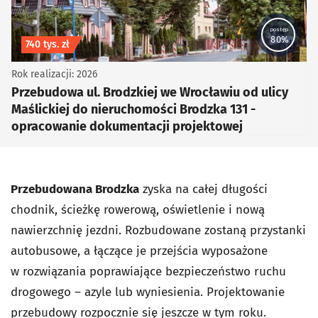
postęp
80%
Koszt inwestycji
740 tys. zł
Rok realizacji: 2026
Przebudowa ul. Brodzkiej we Wrocławiu od ulicy
Maślickiej do nieruchomości Brodzka 131 -
opracowanie dokumentacji projektowej
Przebudowana Brodzka
zyska na całej długości
chodnik, ścieżkę rowerową, oświetlenie i nową
nawierzchnię jezdni. Rozbudowane zostaną przystanki
autobusowe, a łączące je przejścia wyposażone
w rozwiązania poprawiające bezpieczeństwo ruchu
drogowego – azyle lub wyniesienia. Projektowanie
przebudowy rozpocznie się jeszcze w tym roku.