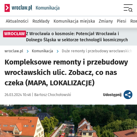
Serwis informacyjny wroclaw.pl podserwis: Komunikacja
Menu
Aktualności
Rozkłady
Komunikacja miejska
Zmiany
Piesi
Row
WROCŁAW
Z Wrocławia o kosmosie: Potencjał Wrocławia i
Dolnego Śląska w sektorze technologii kosmicznych
wroclaw.pl
Komunikacja
Duże remonty i przebudowy wrocławskich ul
Kompleksowe remonty i przebudowy
wrocławskich ulic. Zobacz, co nas
czeka (MAPA, LOKALIZACJE)
Data publikacji:
Autor:
artykuł
26.03.2024 10:46 |
Bartosz Chochołowski
Udostępnij
Kliknij, aby zobaczyć galerię
Kliknij, aby powiększyć