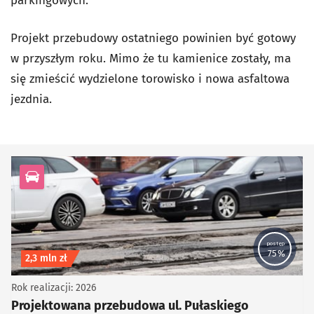
parkingowych.
Projekt przebudowy ostatniego powinien być gotowy
w przyszłym roku. Mimo że tu kamienice zostały, ma
się zmieścić wydzielone torowisko i nowa asfaltowa
jezdnia.
kategoria Infrastruktura drogowa
postęp
75%
Koszt inwestycji
2,3 mln zł
Rok realizacji: 2026
Projektowana przebudowa ul. Pułaskiego