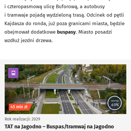
i czteropasmową ulicę Buforową, a autobusy
i tramwaje pojadą wydzieloną trasą. Odcinek od pętli
Kajdasza do ronda, już poza granicami miasta, będzie
obejmował dodatkowe
buspasy
. Miasto posadzi
wzdłuż jezdni drzewa.
kategoria Komunikacja zbiorowa
postęp
60%
Koszt inwestycji
45 mln zł
Rok realizacji: 2029
TAT na Jagodno – Buspas/tramwaj na Jagodno