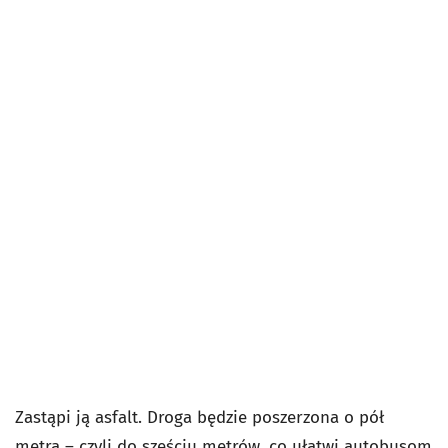
Zastąpi ją asfalt. Droga będzie poszerzona o pół
metra – czyli do sześciu metrów, co ułatwi autobusom