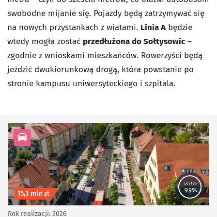
swobodne mijanie się. Pojazdy będą zatrzymywać się
na nowych przystankach z wiatami.
Linia A
będzie
wtedy mogła zostać
przedłużona do Sołtysowic
–
zgodnie z wnioskami mieszkańców. Rowerzyści będą
jeździć dwukierunkową drogą, która powstanie po
stronie kampusu uniwersyteckiego i szpitala.
kategoria Infrastruktura drogowa
postęp
99%
Koszt inwestycji
15,3 mln zł
Rok realizacji: 2026