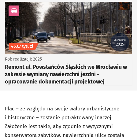
kategoria Infrastruktura drogowa
Ukończono:
2025
Koszt inwestycji
463,7 tys. zł
Rok realizacji: 2025
Remont ul. Powstańców Śląskich we Wrocławiu w
zakresie wymiany nawierzchni jezdni -
opracowanie dokumentacji projektowej
Plac – ze względu na swoje walory urbanistyczne
i historyczne – zostanie potraktowany inaczej.
Założenie jest takie, aby zgodnie z wytycznymi
konserwatora zabytków, nawierzchnia ulicy została