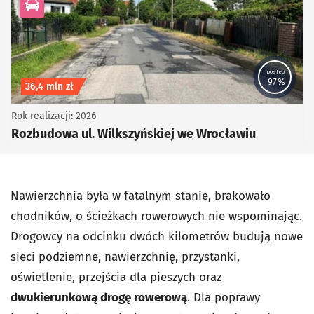
kategoria Infrastruktura drogowa
postęp
97%
Koszt inwestycji
36,4 mln zł
Rok realizacji: 2026
Rozbudowa ul. Wilkszyńskiej we Wrocławiu
Nawierzchnia była w fatalnym stanie, brakowało
chodników, o ścieżkach rowerowych nie wspominając.
Drogowcy na odcinku dwóch kilometrów budują nowe
sieci podziemne, nawierzchnię, przystanki,
oświetlenie, przejścia dla pieszych oraz
dwukierunkową drogę rowerową
. Dla poprawy