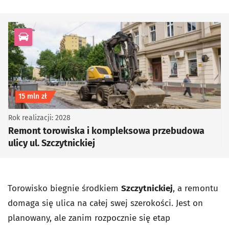
kategoria Infrastruktura drogowa
Koszt inwestycji
15 mln zł
Rok realizacji: 2028
Remont torowiska i kompleksowa przebudowa
ulicy ul. Szczytnickiej
Torowisko biegnie środkiem
Szczytnickiej
, a remontu
domaga się ulica na całej swej szerokości. Jest on
planowany, ale zanim rozpocznie się etap