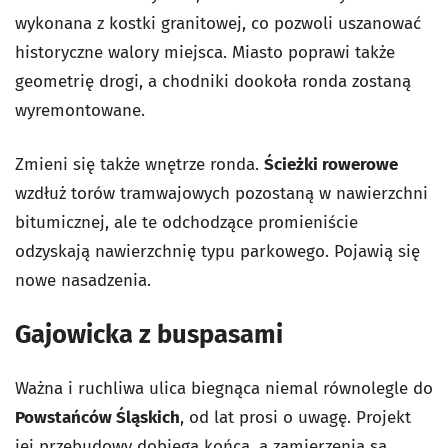
wykonana z kostki granitowej, co pozwoli uszanować
historyczne walory miejsca. Miasto poprawi także
geometrię drogi, a chodniki dookoła ronda zostaną
wyremontowane.
Zmieni się także wnętrze ronda.
Ścieżki rowerowe
wzdłuż torów tramwajowych pozostaną w nawierzchni
bitumicznej, ale te odchodzące promieniście
odzyskają nawierzchnię typu parkowego. Pojawią się
nowe nasadzenia.
Gajowicka z buspasami
Ważna i ruchliwa ulica biegnąca niemal równolegle do
Powstańców Śląskich
, od lat prosi o uwagę. Projekt
jej przebudowy dobiega końca, a zamierzenia są