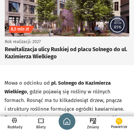
postęp
85%
Koszt inwestycji
8,5 mln zł
Rok realizacji: 2027
Rewitalizacja ulicy Ruskiej od placu Solnego do ul.
Kazimierza Wielkiego
Mowa o odcinku od
pl. Solnego do Kazimierza
Wielkiego
, gdzie pojawią się rośliny w różnych
formach. Rosnąć ma tu kilkadziesiąt drzew, pnącza
i struktury roślinne formujące ogródki kawiarniane.
Poza nimi powstaną parkingi rowerowe, ławeczki
Strona główna - wroclaw.pl
i skwer w miejscu dawnej bramy miejskiej.
Powietrze
Rozkłady
Bilety
Zmiany