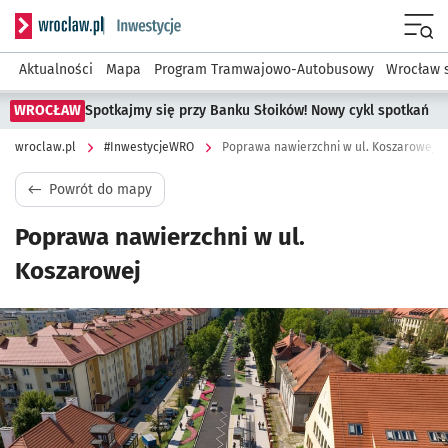
Serwis informacyjny wroclaw.pl podserwis: #InwestycjeWRO 
Menu
Aktualności
Mapa
Program Tramwajowo-Autobusowy
Wrocław 
WROCŁAW
Spotkajmy się przy Banku Słoików! Nowy cykl spotkań
wroclaw.pl
#InwestycjeWRO
Poprawa nawierzchni w ul. Koszarowej
Powrót do mapy
Poprawa nawierzchni w ul.
Koszarowej
Kliknij, aby powiększyć