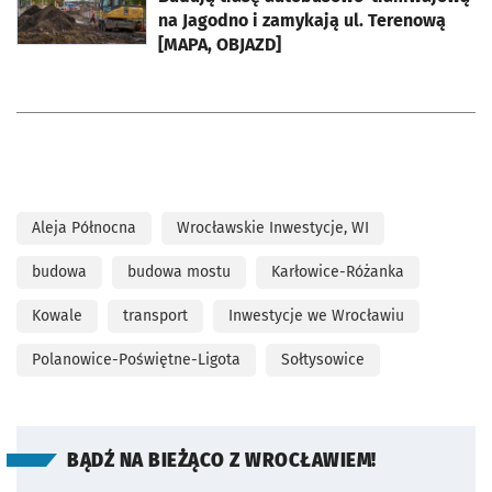
na Jagodno i zamykają ul. Terenową
[MAPA, OBJAZD]
Aleja Północna
Wrocławskie Inwestycje, WI
budowa
budowa mostu
Karłowice-Różanka
Kowale
transport
Inwestycje we Wrocławiu
Polanowice-Poświętne-Ligota
Sołtysowice
BĄDŹ NA BIEŻĄCO Z WROCŁAWIEM!