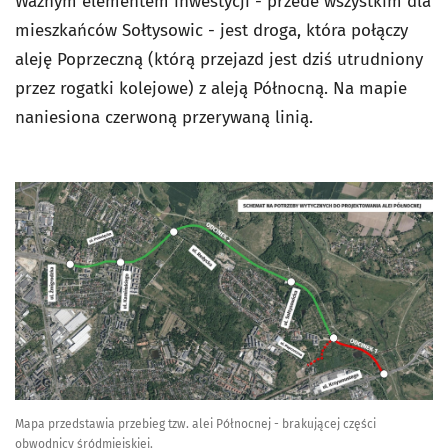
Ważnym elementem inwestycji - przede wszystkim dla
mieszkańców Sołtysowic - jest droga, która połączy
aleję Poprzeczną (którą przejazd jest dziś utrudniony
przez rogatki kolejowe) z aleją Północną. Na mapie
naniesiona czerwoną przerywaną linią.
Mapa przedstawia przebieg tzw. alei Północnej - brakującej części
obwodnicy śródmiejskiej.