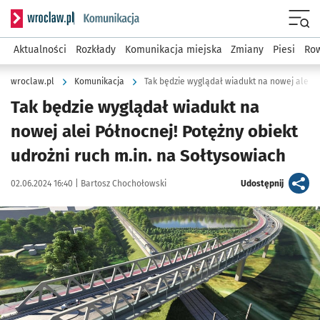
Serwis informacyjny wroclaw.pl podserwis: Komunikacja
Menu
Aktualności
Rozkłady
Komunikacja miejska
Zmiany
Piesi
Row
wroclaw.pl
Komunikacja
Tak będzie wyglądał wiadukt na nowej alei P
Tak będzie wyglądał wiadukt na
nowej alei Północnej! Potężny obiekt
udrożni ruch m.in. na Sołtysowiach
Data publikacji:
Autor:
artykuł
02.06.2024 16:40 |
Bartosz Chochołowski
Udostępnij
Kliknij, aby powiększyć