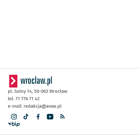
pl. Solny 14,
50-062
Wrocław
tel. 71 776 71 42
e-mail:
redakcja@araw.pl