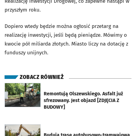
Realizację Inwestycji Drogowej, co zapewne nastąpi w
przyszłym roku.
Dopiero wtedy będzie można ogłosić przetarg na
realizację inwestycji, jeśli będą pieniądze. Mówimy o
kwocie pół miliarda złotych. Miasto liczy na dotację z
funduszy unijnych.
ZOBACZ RÓWNIEŻ
otworzy się w nowej karcie
Remontują Olszewskiego. Asfalt już
sfrezowany. Jest objazd [ZDJĘCIA Z
BUDOWY]
otworzy się w nowej karcie
Budują trasę autobusowo-tramwajową