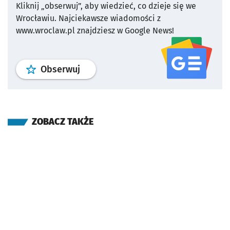
Kliknij „obserwuj”, aby wiedzieć, co dzieje się we
Wrocławiu.
Najciekawsze wiadomości z
www.wroclaw.pl znajdziesz w Google News!
profil
google news
serwisu wroclaw
Obserwuj
ZOBACZ TAKŻE