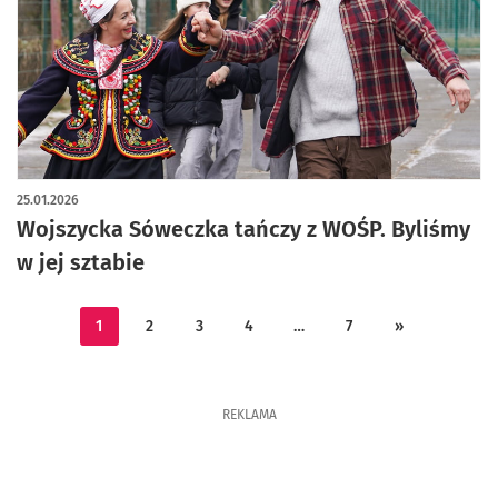
artykuł z galerią zdjęć
25.01.2026
Wojszycka Sóweczka tańczy z WOŚP. Byliśmy
w jej sztabie
1
2
3
4
…
7
»
REKLAMA