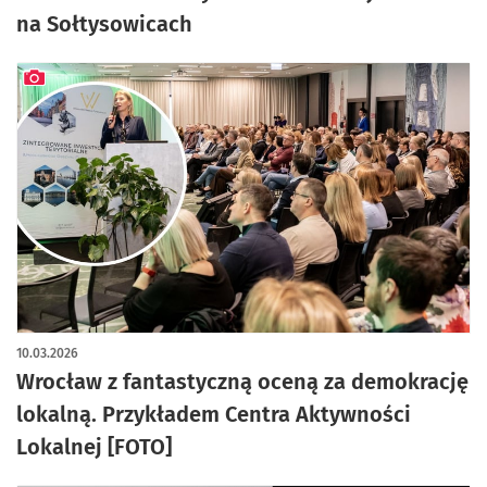
na Sołtysowicach
artykuł z galerią zdjęć
10.03.2026
Wrocław z fantastyczną oceną za demokrację
lokalną. Przykładem Centra Aktywności
Lokalnej [FOTO]