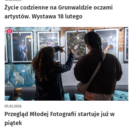
Życie codzienne na Grunwaldzie oczami
artystów. Wystawa 18 lutego
artykuł z galerią zdjęć
05.02.2026
Przegląd Młodej Fotografii startuje już w
piątek