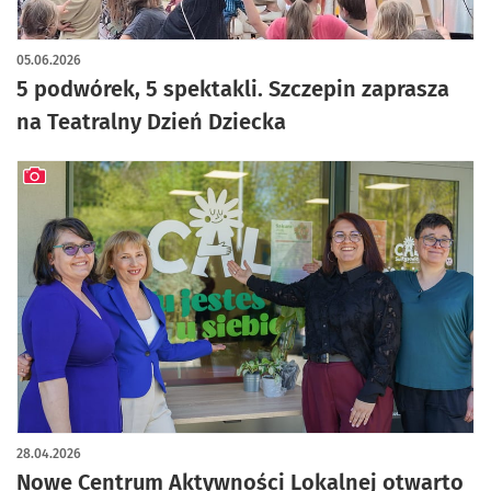
artykuł z galerią zdjęć
05.06.2026
5 podwórek, 5 spektakli. Szczepin zaprasza
na Teatralny Dzień Dziecka
artykuł z galerią zdjęć
28.04.2026
Nowe Centrum Aktywności Lokalnej otwarto