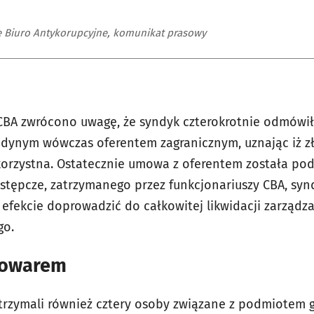
e Biuro Antykorupcyjne, komunikat prasowy
 CBA zwrócono uwagę, że syndyk czterokrotnie odmów
edynym wówczas oferentem zagranicznym, uznając iż z
iekorzystna. Ostatecznie umowa z oferentem została po
estępcze, zatrzymanego przez funkcjonariuszy CBA, synd
fekcie doprowadzić do całkowitej likwidacji zarządz
go.
 towarem
trzymali również cztery osoby związane z podmiotem 