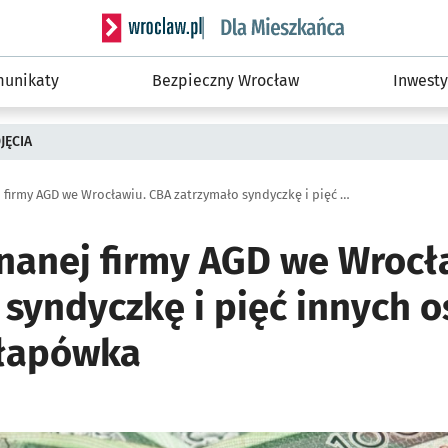
Serwis informacyjny wroclaw.pl podserwis: Dla
unikaty
Bezpieczny Wrocław
Inwesty
JĘCIA
Upadłość znanej firmy AGD we Wrocławiu. CBA zatrzymało syndyczkę i pięć innych osób. W tle milionowa łapówka
nanej firmy AGD we Wrocł
syndyczkę i pięć innych o
 łapówka