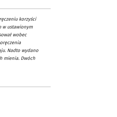
ęczeniu korzyści
em w ustawionym
osował wobec
oręczenia
aju. Nadto wydano
ch mienia. Dwóch