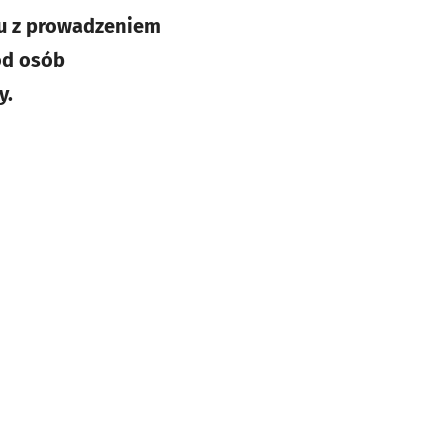
ku z prowadzeniem
ód osób
y.