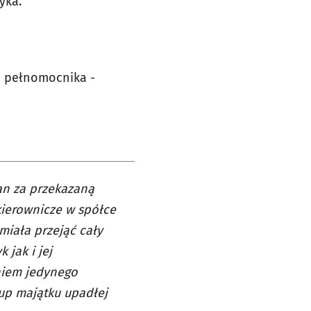
yka.
go pełnomocnika -
an za przekazaną
kierownicze w spółce
miała przejąć cały
jak i jej
niem jedynego
up majątku upadłej