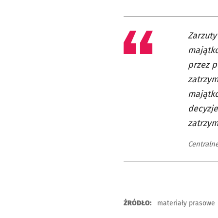
Zarzuty
majątko
przez 
zatrzy
majątko
decyzj
zatrzym
Centraln
ŹRÓDŁO:
materiały prasowe