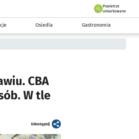
Powietrze
we Wrocławiu
 mieszkańca
umiarkowane
cje
Osiedla
Gastronomia
awiu. CBA
sób. W tle
artykuł
Udostępnij