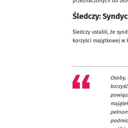
przeznaczonych do zez
Śledczy: Syndy
Śledczy ustalili, że s
korzyści majątkowej w 
Osoby, 
korzyść
powiąza
majątek
pełnom
podmiot