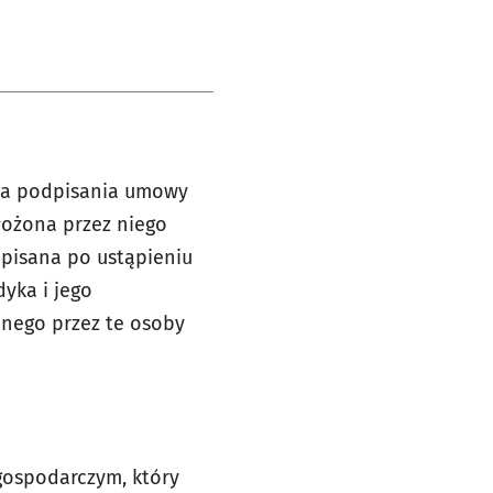
iła podpisania umowy
łożona przez niego
dpisana po ustąpieniu
yka i jego
anego przez te osoby
gospodarczym, który