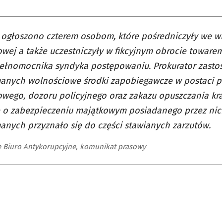
 ogłoszono czterem osobom, które pośredniczyły we wr
wej a także uczestniczyły w fikcyjnym obrocie towar
pełnomocnika syndyka postępowaniu. Prokurator zast
manych wolnościowe środki zapobiegawcze w postaci p
wego, dozoru policyjnego oraz zakazu opuszczania kr
e o zabezpieczeniu majątkowym posiadanego przez ni
anych przyznało się do części stawianych zarzutów.
e Biuro Antykorupcyjne, komunikat prasowy