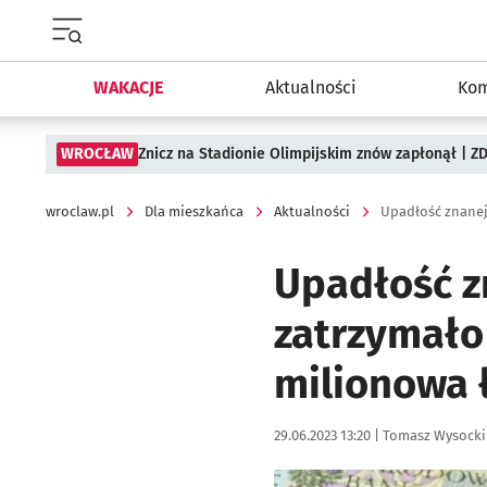
Menu główne portalu wroclaw.pl
WAKACJE
Aktualności
Kom
WROCŁAW
Znicz na Stadionie Olimpijskim znów zapłonął | ZD
wroclaw.pl
Dla mieszkańca
Aktualności
Upadłość z
zatrzymało 
milionowa
Data publikacji:
Autor:
29.06.2023 13:20 |
Tomasz Wysocki
Kliknij, aby powiększyć