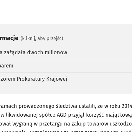
ormacje
(kliknij, aby przejść)
ka zażądała dwóch milionów
owarem
zorem Prokuratury Krajowej
ramach prowadzonego śledztwa ustalili, że w roku 2014
 likwidowanej spółce AGD przyjął korzyść majątkową 
ował wygraną w przetargu na zakup towarów uszkodzo