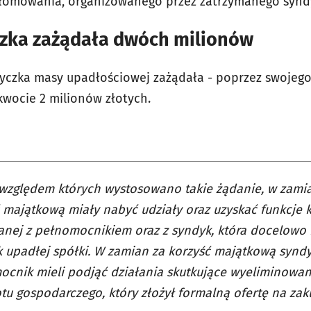
łomowania, organizowanego przez zatrzymanego synd
czka zażądała dwóch milionów
yndyczka masy upadłościowej zażądała - poprzez swoje
kwocie 2 milionów złotych.
względem których wystosowano takie żądanie, w zami
 majątkową miały nabyć udziały oraz uzyskać funkcje 
nej z pełnomocnikiem oraz z syndyk, która docelowo 
 upadłej spółki. W zamian za korzyść majątkową syndyk 
ocnik mieli podjąć działania skutkujące wyeliminowa
u gospodarczego, który złożył formalną ofertę na zak