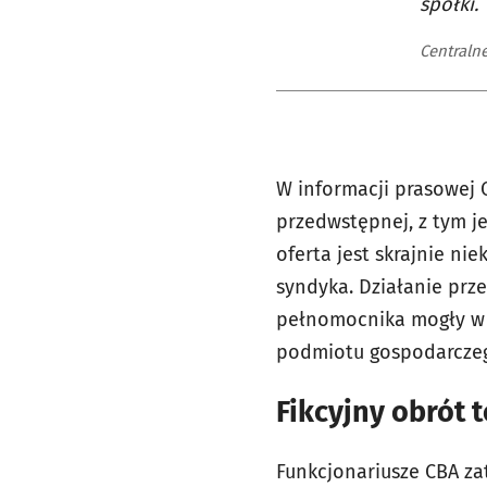
spółki.
Centraln
W informacji prasowej
przedwstępnej, z tym j
oferta jest skrajnie n
syndyka. Działanie prz
pełnomocnika mogły w e
podmiotu gospodarcze
Fikcyjny obrót
Funkcjonariusze CBA za