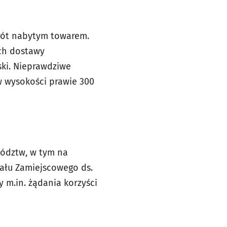
brót nabytym towarem.
ach dostawy
ski. Nieprawdziwe
 wysokości prawie 300
wództw, w tym na
ału Zamiejscowego ds.
y m.in. żądania korzyści