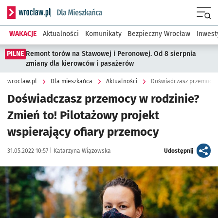
Serwis informacyjny wroclaw.pl podserwis: Dla mieszkańca
Menu
WAKACJE
Aktualności
Komunikaty
Bezpieczny Wrocław
Inwest
PILNE
Remont torów na Stawowej i Peronowej. Od 8 sierpnia
zmiany dla kierowców i pasażerów
wroclaw.pl
Dla mieszkańca
Aktualności
Doświadczasz przemocy w
Doświadczasz przemocy w rodzinie?
Zmień to! Pilotażowy projekt
wspierający ofiary przemocy
Data publikacji:
Autor:
artykuł
31.05.2022 10:57 |
Katarzyna Wiązowska
Udostępnij
Kliknij, aby powiększyć