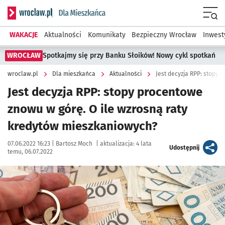
Serwis informacyjny wroclaw.pl podserwis: Dla mieszkańca
Menu
WAKACJE
Aktualności
Komunikaty
Bezpieczny Wrocław
Inwest
WROCŁAW
Spotkajmy się przy Banku Słoików! Nowy cykl spotkań
wroclaw.pl
Dla mieszkańca
Aktualności
Jest decyzja RPP: stopy procentowe
znowu w górę. O ile wzrosną raty
kredytów mieszkaniowych?
Data publikacji:
Autor:
07.06.2022 16:23 |
Bartosz Moch
|
aktualizacja:
4 lata
artykuł
Udostępnij
temu, 06.07.2022
Kliknij, aby powiększyć