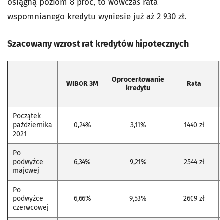
osiągną poziom 8 proc, to wówczas rata
wspomnianego kredytu wyniesie już aż 2 930 zł.
Szacowany wzrost rat kredytów hipotecznych
Oprocentowanie
WIBOR 3M
Rata
kredytu
Początek
października
0,24%
3,11%
1440 zł
2021
Po
podwyżce
6,34%
9,21%
2544 zł
majowej
Po
podwyżce
6,66%
9,53%
2609 zł
czerwcowej