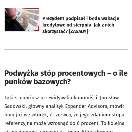
otworzy się w nowej karcie
Prezydent podpisał i będą wakacje
kredytowe od sierpnia. Jak z nich
skorzystać? [ZASADY]
Podwyżka stóp procentowych – o ile
punków bazowych?
Taki scenariusz przewidywali ekonomiści. Jarosław
Sadowski, główny analityk Expander Advisors, mówił
nam już we wtorek, 7 czerwca, że jego zdaniem stopa
referencyjna może wzrosnąć do 6 procent. To kolejna
zła wiadomość zarówno dla osób, które dopiero