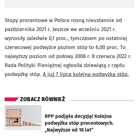
Stopy procentowe w Polsce rosną nieustannie od
października 2021 r. Jeszcze we wrześniu 2021 r.
wynosiły zaledwie 0,1 proc., tymczasem po ostatniej
czerwcowej podwyżce poziom stóp to 6,00 proc. To
najwyższy poziom od połowy 2008 r. 8 czerwca 2022 r.
Rada Polityki Pieniężnej ogłosiła dziewiątą z rzędu
podwyżkę stóp.
A już 7 lipca kolejna podwyżka stóp.
ZOBACZ RÓWNIEŻ
otworzy się w nowej karcie
RPP podjęła decyzję! Kolejna
podwyżka stóp procentowych.
„Najwyższe od 18 lat”