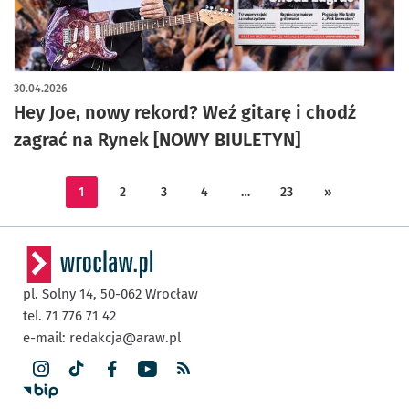
30.04.2026
Hey Joe, nowy rekord? Weź gitarę i chodź
zagrać na Rynek [NOWY BIULETYN]
1
2
3
4
…
23
»
pl. Solny 14,
50-062
Wrocław
tel. 71 776 71 42
e-mail:
redakcja@araw.pl