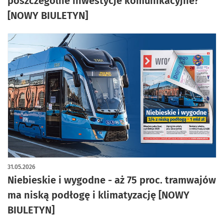
poszczególne inwestycje komunikacyjne?
[NOWY BIULETYN]
31.05.2026
Niebieskie i wygodne - aż 75 proc. tramwajów
ma niską podłogę i klimatyzację [NOWY
BIULETYN]