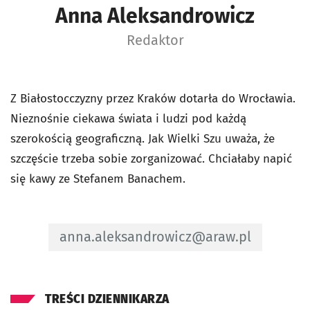
Anna Aleksandrowicz
Redaktor
Z Białostocczyzny przez Kraków dotarła do Wrocławia.
Nieznośnie ciekawa świata i ludzi pod każdą
szerokością geograficzną. Jak Wielki Szu uważa, że
szczęście trzeba sobie zorganizować. Chciałaby napić
się kawy ze Stefanem Banachem.
Adres e-mail do Redaktor - Anna Aleksa
anna.aleksandrowicz@araw.pl
TREŚCI DZIENNIKARZA