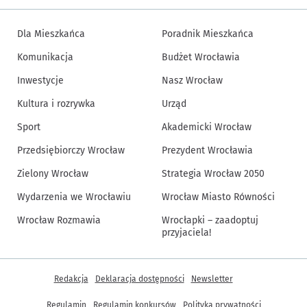
Dla Mieszkańca
Poradnik Mieszkańca
Komunikacja
Budżet Wrocławia
Inwestycje
Nasz Wrocław
Kultura i rozrywka
Urząd
Sport
Akademicki Wrocław
Przedsiębiorczy Wrocław
Prezydent Wrocławia
Zielony Wrocław
Strategia Wrocław 2050
Wydarzenia we Wrocławiu
Wrocław Miasto Równości
Wrocław Rozmawia
Wrocłapki – zaadoptuj
przyjaciela!
Inne informacje
Redakcja
Deklaracja dostępności
Newsletter
Regulamin
Regulamin konkursów
Polityka prywatności