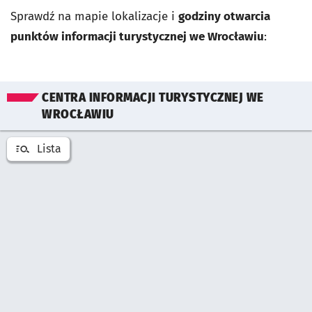
Sprawdź na mapie lokalizacje i
godziny otwarcia
punktów informacji turystycznej we Wrocławiu
:
Pomiń mapę
CENTRA INFORMACJI TURYSTYCZNEJ WE
WROCŁAWIU
Lista
Otwórz listę miejsć