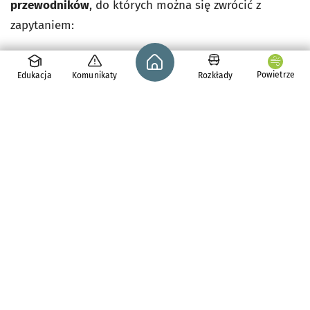
przewodników
, do których można się zwrócić z
zapytaniem:
Strona główna - wroclaw.pl
ADALBERTUS Wojciech Zalewski
,
Powietrze
Edukacja
Komunikaty
Rozkłady
Aktywni przewodnicy – Stowarzyszenie TUITAM
,
Anna Kulągowska-Patalas – przewodnik miejski
po Wrocławiu
,
Anna Oryńska
,
Anna Zwiech Stowarzyszenie Zakochaj się w
Polsce
,
Artur Domański "ARTTUR"
,
Arkadiusz Förster Przewodnik Po Wrocławiu
,
Biuro Turystyczne "SOBÓTKA"
,
Centrum Informacji Turystycznej i Kulturalnej
,