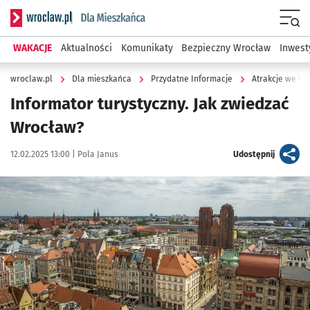
Serwis informacyjny wroclaw.pl podserwis: Dla mieszkańca
Menu
WAKACJE
Aktualności
Komunikaty
Bezpieczny Wrocław
Inwest
wroclaw.pl
Dla mieszkańca
Przydatne Informacje
Atrakcje we W
Informator turystyczny. Jak zwiedzać
Wrocław?
Data publikacji:
Autor:
artykuł
12.02.2025 13:00 |
Pola Janus
Udostępnij
Kliknij, aby powiększyć