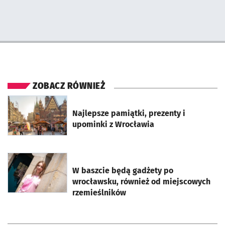
Pominięto mapę i przeniesiono do sekcji poniżej.
ZOBACZ RÓWNIEŻ
otworzy się w nowej karcie
Najlepsze pamiątki, prezenty i
upominki z Wrocławia
otworzy się w nowej karcie
W baszcie będą gadżety po
wrocławsku, również od miejscowych
rzemieślników