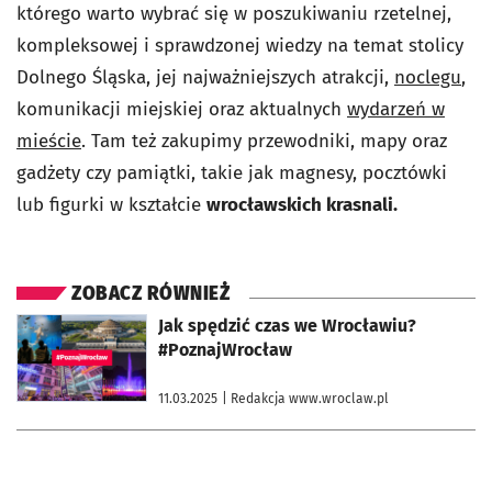
którego warto wybrać się w poszukiwaniu rzetelnej,
kompleksowej i sprawdzonej wiedzy na temat stolicy
Dolnego Śląska, jej najważniejszych atrakcji,
noclegu
,
komunikacji miejskiej oraz aktualnych
wydarzeń w
mieście
. Tam też zakupimy przewodniki, mapy oraz
gadżety czy pamiątki, takie jak magnesy, pocztówki
lub figurki w kształcie
wrocławskich krasnali.
ZOBACZ RÓWNIEŻ
otworzy się w nowej karcie
Jak spędzić czas we Wrocławiu?
#PoznajWrocław
11.03.2025
| Redakcja www.wroclaw.pl