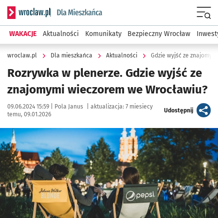
Serwis informacyjny wroclaw.pl podserwis: Dla mieszkańca
Menu
WAKACJE
Aktualności
Komunikaty
Bezpieczny Wrocław
Inwest
wroclaw.pl
Dla mieszkańca
Aktualności
Gdzie wyjść ze znajomym
Rozrywka w plenerze. Gdzie wyjść ze
znajomymi wieczorem we Wrocławiu?
Data publikacji:
Autor:
09.06.2024 15:59 |
Pola Janus
|
aktualizacja:
7 miesiecy
artykuł
Udostępnij
temu, 09.01.2026
Kliknij, aby powiększyć