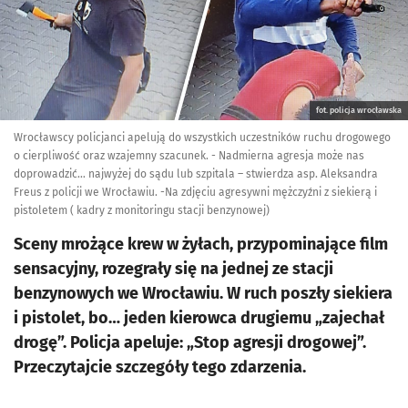
fot. policja wrocławska
Wrocławscy policjanci apelują do wszystkich uczestników ruchu drogowego
o cierpliwość oraz wzajemny szacunek. - Nadmierna agresja może nas
doprowadzić… najwyżej do sądu lub szpitala – stwierdza asp. Aleksandra
Freus z policji we Wrocławiu. -Na zdjęciu agresywni mężczyźni z siekierą i
pistoletem ( kadry z monitoringu stacji benzynowej)
Sceny mrożące krew w żyłach, przypominające film
sensacyjny, rozegrały się na jednej ze stacji
benzynowych we Wrocławiu. W ruch poszły siekiera
i pistolet, bo… jeden kierowca drugiemu „zajechał
drogę”. Policja apeluje: „Stop agresji drogowej”.
Przeczytajcie szczegóły tego zdarzenia.