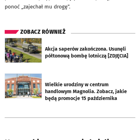
ponoć „zajechał mu drogę”.
ZOBACZ RÓWNIEŻ
otworzy się w nowej karcie
Akcja saperów zakończona. Usunęli
półtonową bombę lotniczą [ZDJĘCIA]
otworzy się w nowej karcie
Wielkie urodziny w centrum
handlowym Magnolia. Zobacz, jakie
będą promocje 15 października