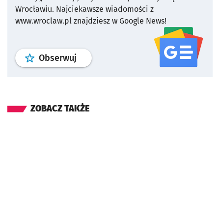
Wrocławiu.
Najciekawsze wiadomości z
www.wroclaw.pl znajdziesz w Google News!
profil
google news
serwisu wroclaw
Obserwuj
ZOBACZ TAKŻE