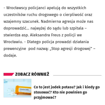
- Wrocławscy policjanci apelują do wszystkich
uczestników ruchu drogowego o cierpliwość oraz
wzajemny szacunek. Nadmierna agresja może nas
doprowadzić… najwyżej do sądu lub szpitala –
stwierdza asp. Aleksandra Freus z policji we
Wrocławiu. - Dlatego policja prowadzi działania
prewencyjne pod nazwą: „Stop agresji drogowej” –
dodaje.
ZOBACZ RÓWNIEŻ
otworzy się w nowej karcie
Co to jest jodek potasu? Jak i kiedy go
stosować? Kto nie powinien go
przyjmować?