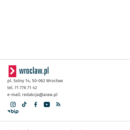
pl. Solny 14,
50-062
Wrocław
tel. 71 776 71 42
e-mail:
redakcja@araw.pl