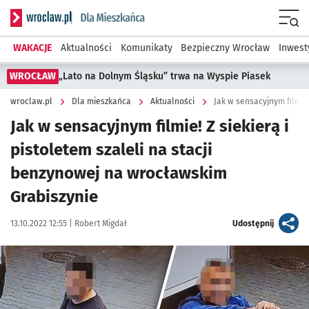
Serwis informacyjny wroclaw.pl podserwis: Dla mieszkańca
Menu
WAKACJE
Aktualności
Komunikaty
Bezpieczny Wrocław
Inwest
WROCŁAW
„Lato na Dolnym Śląsku” trwa na Wyspie Piasek
wroclaw.pl
Dla mieszkańca
Aktualności
Jak w sensacyjnym filmie! Z siekierą i
pistoletem szaleli na stacji
benzynowej na wrocławskim
Grabiszynie
Data publikacji:
Autor:
artykuł
13.10.2022 12:55 |
Robert Migdał
Udostępnij
Kliknij, aby powiększyć