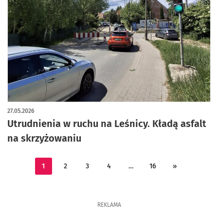
27.05.2026
Utrudnienia w ruchu na Leśnicy. Kładą asfalt
na skrzyżowaniu
1
2
3
4
…
16
»
REKLAMA