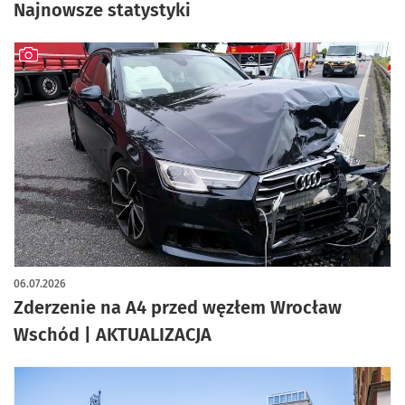
Najnowsze statystyki
artykuł z galerią zdjęć
06.07.2026
Zderzenie na A4 przed węzłem Wrocław
Wschód | AKTUALIZACJA