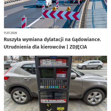
artykuł z galerią zdjęć
11.07.2026
Ruszyła wymiana dylatacji na Gądowiance.
Utrudnienia dla kierowców | ZDJĘCIA