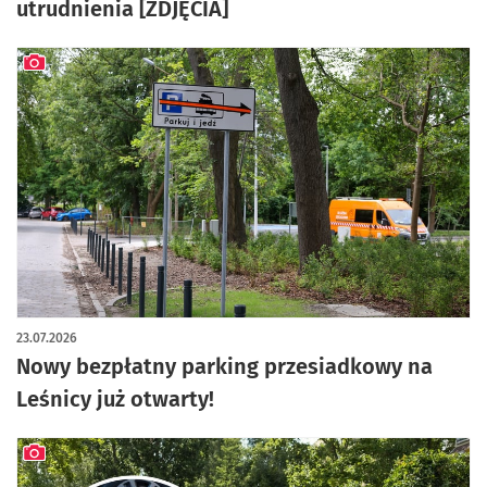
utrudnienia [ZDJĘCIA]
artykuł z galerią zdjęć
23.07.2026
Nowy bezpłatny parking przesiadkowy na
Leśnicy już otwarty!