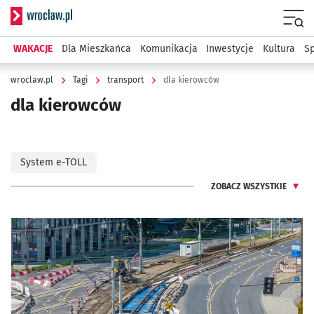
Serwis informacyjny wroclaw.pl
Menu
WAKACJE
Dla Mieszkańca
Komunikacja
Inwestycje
Kultura
Sp
wroclaw.pl
Tagi
transport
dla kierowców
dla kierowców
System e-TOLL
ZOBACZ WSZYSTKIE