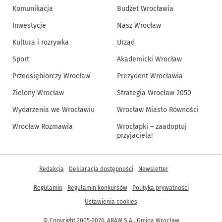
Komunikacja
Budżet Wrocławia
Inwestycje
Nasz Wrocław
Kultura i rozrywka
Urząd
Sport
Akademicki Wrocław
Przedsiębiorczy Wrocław
Prezydent Wrocławia
Zielony Wrocław
Strategia Wrocław 2050
Wydarzenia we Wrocławiu
Wrocław Miasto Równości
Wrocław Rozmawia
Wrocłapki – zaadoptuj
przyjaciela!
Inne informacje
Redakcja
Deklaracja dostępności
Newsletter
Regulamin
Regulamin konkursów
Polityka prywatności
Ustawienia cookies
© Copyright 2005-2026, ARAW S.A., Gmina Wrocław