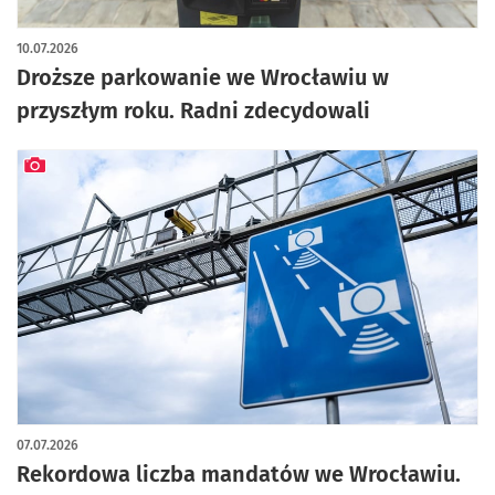
10.07.2026
Droższe parkowanie we Wrocławiu w
przyszłym roku. Radni zdecydowali
artykuł z galerią zdjęć
07.07.2026
Rekordowa liczba mandatów we Wrocławiu.