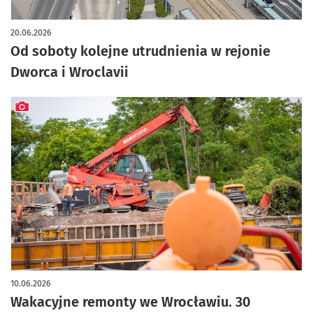
artykuł z galerią zdjęć
20.06.2026
Od soboty kolejne utrudnienia w rejonie
Dworca i Wroclavii
artykuł z galerią zdjęć
10.06.2026
Wakacyjne remonty we Wrocławiu. 30