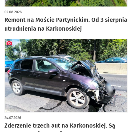
02.08.2026
Remont na Moście Partynickim. Od 3 sierpnia
utrudnienia na Karkonoskiej
artykuł z galerią zdjęć
24.07.2026
Zderzenie trzech aut na Karkonoskiej. Są