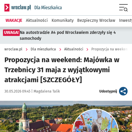
Serwis informacyjny wroclaw.pl podserwis: Dla mieszkańca
Menu
WAKACJE
Aktualności
Komunikaty
Bezpieczny Wrocław
Inwest
UWAGA!
Na autostradzie A4 pod Wrocławiem zderzyły się 4
samochody
wroclaw.pl
Dla mieszkańca
Aktualności
Propozycja na weekend: Majówka w
Trzebnicy 31 maja z wyjątkowymi
atrakcjami [SZCZEGÓŁY]
Data publikacji:
Autor:
artykuł
30.05.2026 09:45 |
Magdalena Talik
Udostępnij
Kliknij, aby powiększyć