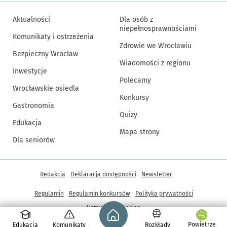
Aktualności
Dla osób z
niepełnosprawnościami
Komunikaty i ostrzeżenia
Zdrowie we Wrocławiu
Bezpieczny Wrocław
Wiadomości z regionu
Inwestycje
Polecamy
Wrocławskie osiedla
Konkursy
Gastronomia
Quizy
Edukacja
Mapa strony
Dla seniorów
Inne informacje
Redakcja
Deklaracja dostępności
Newsletter
Regulamin
Regulamin konkursów
Polityka prywatności
Strona główna - wroclaw.pl
Ustawienia cookies
Powietrze
Edukacja
Komunikaty
Rozkłady
© Copyright 2005-2026, ARAW S.A., Gmina Wrocław