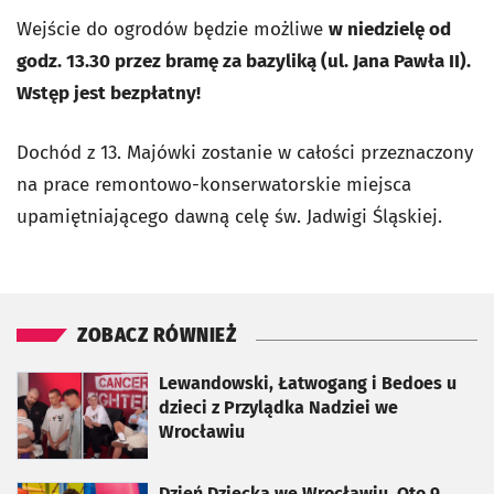
Wejście do ogrodów będzie możliwe
w niedzielę od
godz. 13.30 przez bramę za bazyliką (ul. Jana Pawła II).
Wstęp jest bezpłatny!
Dochód z 13. Majówki zostanie w całości przeznaczony
na prace remontowo-konserwatorskie miejsca
upamiętniającego dawną celę św. Jadwigi Śląskiej.
ZOBACZ RÓWNIEŻ
otworzy się w nowej karcie
Lewandowski, Łatwogang i Bedoes u
dzieci z Przylądka Nadziei we
Wrocławiu
otworzy się w nowej karcie
Dzień Dziecka we Wrocławiu. Oto 9