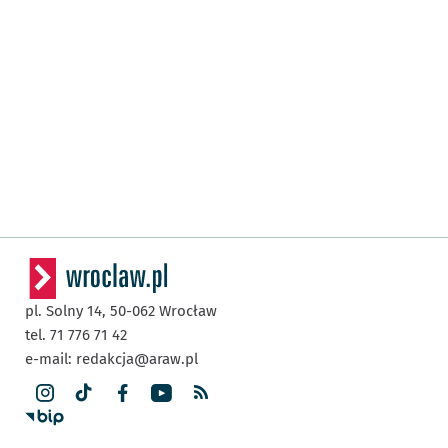
pl. Solny 14,
50-062
Wrocław
tel. 71 776 71 42
e-mail:
redakcja@araw.pl