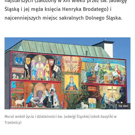
najstarszych (założony w XIII wieku przez św. Jadwigę
Śląską i jej męża księcia Henryka Brodatego) i
najcenniejszych miejsc sakralnych Dolnego Śląska.
fot. MAT
Mural wokół życia i działalności św. Jadwigi Śląskiej (obok bazyliki w
Trzebnicy)