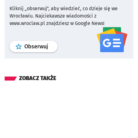
Kliknij „obserwuj”, aby wiedzieć, co dzieje się we
Wrocławiu.
Najciekawsze wiadomości z
www.wroclaw.pl znajdziesz w Google News!
profil
google news
serwisu wroclaw
Obserwuj
ZOBACZ TAKŻE