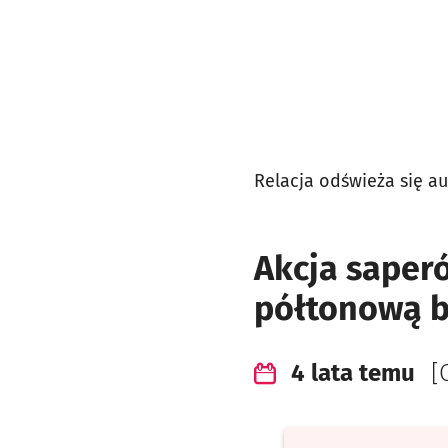
Relacja odświeża się a
Akcja saper
półtonową b
4 lata temu
[