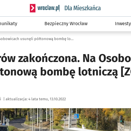
Serwis informacyjny wroclaw.pl podserwis: Dla
unikaty
Bezpieczny Wrocław
Inwesty
Akcja saperów zakończona. Na Osobowicach usunęli półtonową bombę lotniczą [ZOBACZ ZDJĘCIA]
rów zakończona. Na Osob
łtonową bombę lotniczą [
i
|
aktualizacja:
4 lata temu, 13.10.2022
ię