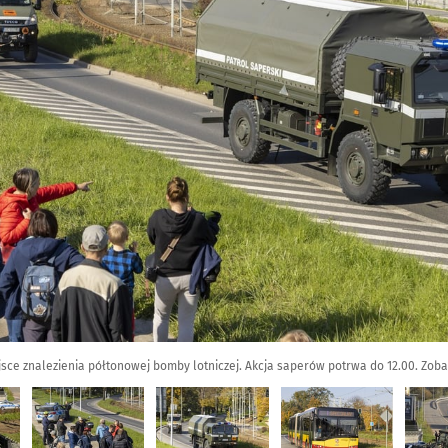
sce znalezienia półtonowej bomby lotniczej. Akcja saperów potrwa do 12.00. Zoba