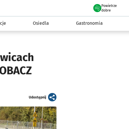
Powietrze
we Wrocławiu
 mieszkańca
dobre
cje
Osiedla
Gastronomia
owicach
ZOBACZ
artykuł
Udostępnij