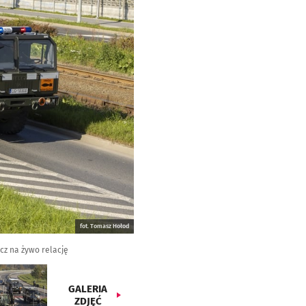
fot. Tomasz Hołod
cz na żywo relację
GALERIA
ZDJĘĆ