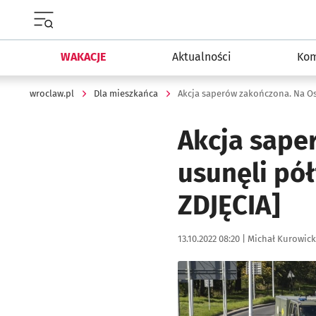
Menu główne portalu wroclaw.pl
WAKACJE
Aktualności
Kom
wroclaw.pl
Dla mieszkańca
Akcja sape
usunęli pó
ZDJĘCIA]
Data publikacji:
Autor:
13.10.2022 08:20 |
Michał Kurowick
Kliknij, aby zobaczyć galer
Kliknij, aby powiększyć