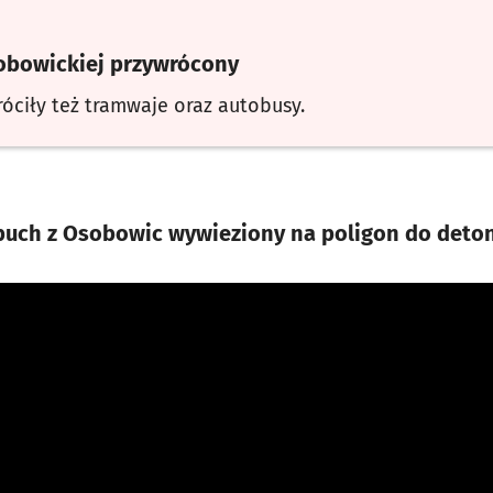
sobowickiej przywrócony
róciły też tramwaje oraz autobusy.
uch z Osobowic wywieziony na poligon do detona