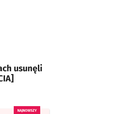
ch usunęli
CIA]