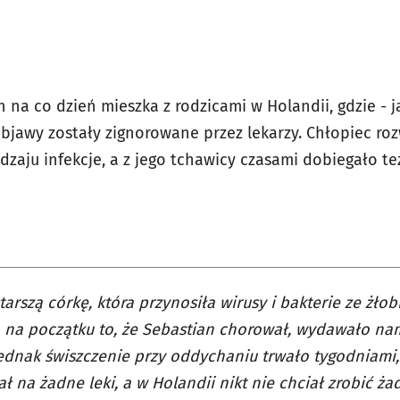
 na co dzień mieszka z rodzicami w Holandii, gdzie - ja
jawy zostały zignorowane przez lekarzy. Chłopiec rozw
dzaju infekcje, a z jego tchawicy czasami dobiegało t
arszą córkę, która przynosiła wirusy i bakterie ze żłob
 na początku to, że Sebastian chorował, wydawało na
ednak świszczenie przy oddychaniu trwało tygodniami,
ł na żadne leki, a w Holandii nikt nie chciał zrobić ż