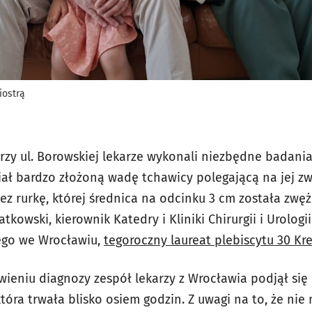
iostrą
rzy ul. Borowskiej lekarze wykonali niezbędne badani
iał bardzo złożoną wadę tchawicy polegającą na jej zwę
ez rurkę, której średnica na odcinku 3 cm została zwę
atkowski, kierownik Katedry i Kliniki Chirurgii i Urologi
ego we Wrocławiu,
tegoroczny laureat plebiscytu 30 K
ieniu diagnozy zespół lekarzy z Wrocławia podjął się
tóra trwała blisko osiem godzin. Z uwagi na to, że ni