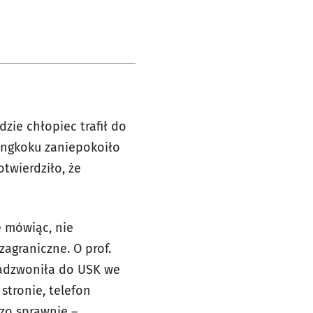
zie chłopiec trafił do
angkoku zaniepokoiło
twierdziło, że
e mówiąc, nie
zagraniczne. O prof.
zadzwoniła do USK we
stronie, telefon
dzo sprawnie –