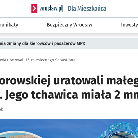
Serwis informacyjny wroclaw.pl podserwis: Dla
unikaty
Bezpieczny Wrocław
Inwesty
pnia zmiany dla kierowców i pasażerów MPK
awia uratowali 15-miesięcnego Sebastiana
Borowskiej uratowali małe
. Jego tchawica miała 2 m
ek