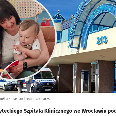
w kółku: Sebastian i Beata Palomares
yteckiego Szpitala Klinicznego we Wrocławiu podj