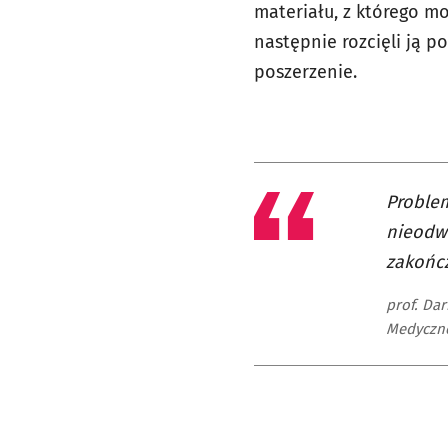
materiału, z którego m
następnie rozcięli ją p
poszerzenie.
Problem
nieodwr
zakończ
prof. Dar
Medyczn