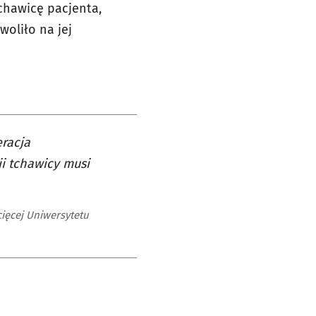
tchawicę pacjenta,
woliło na jej
eracja
ji tchawicy musi
ecięcej Uniwersytetu