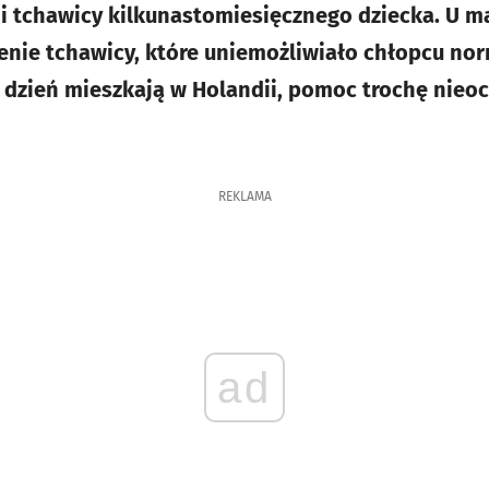
ji tchawicy kilkunastomiesięcznego dziecka. U 
nie tchawicy, które uniemożliwiało chłopcu no
o dzień mieszkają w Holandii, pomoc trochę nieoc
REKLAMA
ad