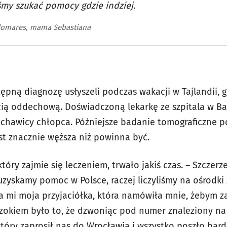
śmy szukać pomocy gdzie indziej.
lomares, mama Sebastiana
pną diagnozę usłyszeli podczas wakacji w Tajlandii, gd
cią oddechową. Doświadczoną lekarkę ze szpitala w B
tchawicy chłopca. Późniejsze badanie tomograficzne po
st znacznie węższa niż powinna być.
tóry zajmie się leczeniem, trwało jakiś czas.
– Szczerz
uzyskamy pomoc w Polsce, raczej liczyliśmy na ośrodki 
a mi moja przyjaciółka, która namówiła mnie, żebym 
zokiem było to, że dzwoniąc pod numer znaleziony na 
który zaprosił nas do Wrocławia i wszystko poszło bar