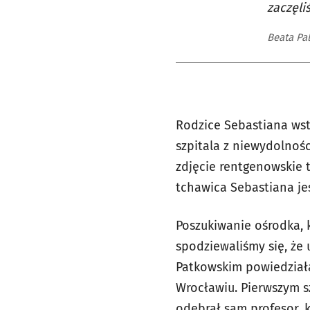
zaczęli
Beata Pa
Rodzice Sebastiana wstę
szpitala z niewydolnoś
zdjęcie rentgenowskie 
tchawica Sebastiana je
Poszukiwanie ośrodka, k
spodziewaliśmy się, że 
Patkowskim powiedział
Wrocławiu. Pierwszym s
odebrał sam profesor, 