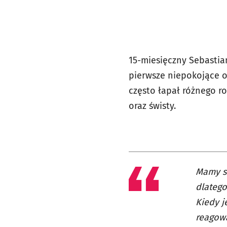
15-miesięczny Sebastian
pierwsze niepokojące ob
często łapał różnego ro
oraz świsty.
Mamy st
dlatego
Kiedy j
reagowa