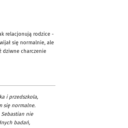
k relacjonują rodzice -
ijał się normalnie, ale
eż dziwne charczenie
ka i przedszkola,
m się normalne.
 Sebastian nie
adnych badań,