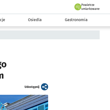
Powietrze
we Wrocławiu
 mieszkańca
umiarkowane
cje
Osiedla
Gastronomia
go
m
artykuł
Udostępnij