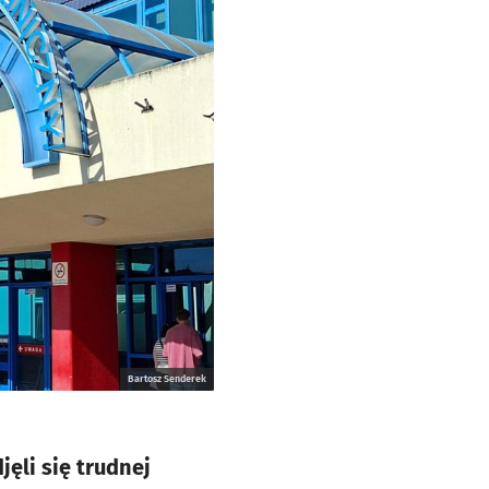
Bartosz Senderek
ęli się trudnej