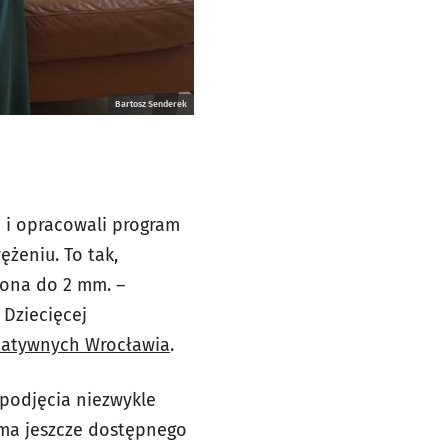
Bartosz Senderek
a i opracowali program
żeniu. To tak,
żona do 2 mm. –
i Dziecięcej
reatywnych Wrocławia
.
 podjęcia niezwykle
e ma jeszcze dostępnego