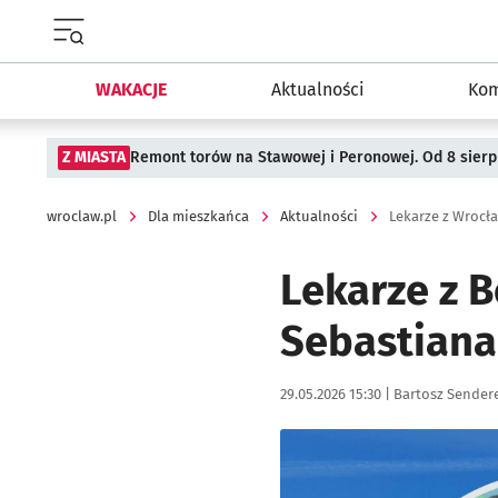
Menu główne portalu wroclaw.pl
WAKACJE
Aktualności
Kom
Z MIASTA
Remont torów na Stawowej i Peronowej. Od 8 sier
wroclaw.pl
Dla mieszkańca
Aktualności
Lekarze z Wrocł
Lekarze z 
Sebastiana
Data publikacji:
Autor:
29.05.2026 15:30 |
Bartosz Sender
Kliknij, aby powiększyć