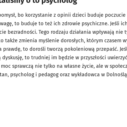
taliśmy o to psycholog
pomysł, bo korzystanie z opinii dzieci buduje poczucie 
wagę, to buduje to też ich zdrowie psychiczne. Jeśli ic
ie bezradności. Tego rodzaju działania wpływają nie t
 to także zmienia myślenie dorosłych, którym czasem w
na prawdę, to dorośli tworzą pokoleniową przepaść. Jeś
 dyskusję, to trudniej im będzie w przyszłości uwierzy
 moc sprawczą nie tylko na własne życie, ale w społec
łtan, psycholog i pedagog oraz wykładowca w Dolnośląs