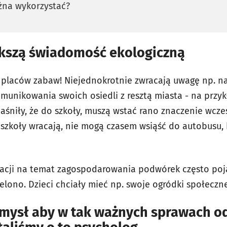
żna wykorzystać?
ększą świadomość ekologiczną
 placów zabaw!
Niejednokrotnie zwracają uwagę np. n
munikowania swoich osiedli z resztą miasta - na przyk
aśniły, że do szkoły, muszą wstać rano znaczenie wcześ
j szkoły wracają, nie mogą czasem wsiąść do autobusu, 
tacji na temat zagospodarowania podwórek często poja
ielono. Dzieci chciały mieć np. swoje ogródki społeczne
omysł aby w tak ważnych sprawach o