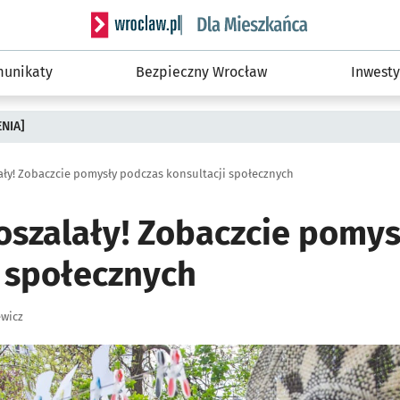
Serwis informacyjny wroclaw.pl podserwis: Dla
unikaty
Bezpieczny Wrocław
Inwesty
ENIA]
ały! Zobaczcie pomysły podczas konsultacji społecznych
poszalały! Zobaczcie pomy
i społecznych
wicz
ię