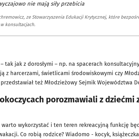
wyczajowo nie mają siły przebicia
hremowicz, ze Stowarzyszenia Edukacji Krytycznej, które bezpośr
w konsultacjach.
 – tak jak z dorosłymi – np. na spacerach konsultacyj
ją z harcerzami, świetlicami środowiskowymi czy Młod
h przedstawiał też Młodzieżowy Sejmik Województwa D
okoczycach porozmawiali z dziećmi 
warto wykorzystać i ten teren rekreacyjną funkcję będ
akacji. Co robią rodzice? Wiadomo - kocyk, książeczka