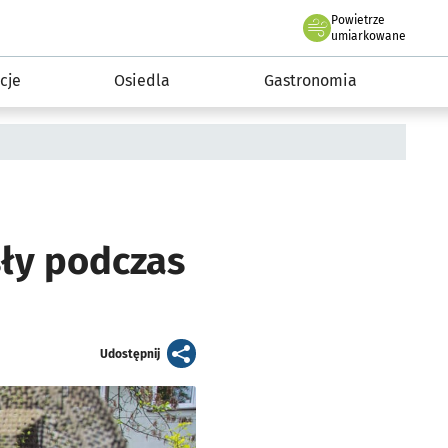
Powietrze
we Wrocławiu
 mieszkańca
umiarkowane
cje
Osiedla
Gastronomia
sły podczas
artykuł
Udostępnij