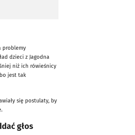
a problemy
ład dzieci z Jagodna
niej niż ich rówieśnicy
bo jest tak
wiały się postulaty, by
.
ddać głos