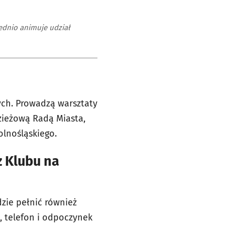
ednio animuje udział
nych. Prowadzą warsztaty
zieżową Radą Miasta,
olnośląskiego.
z Klubu na
zie pełnić również
, telefon i odpoczynek