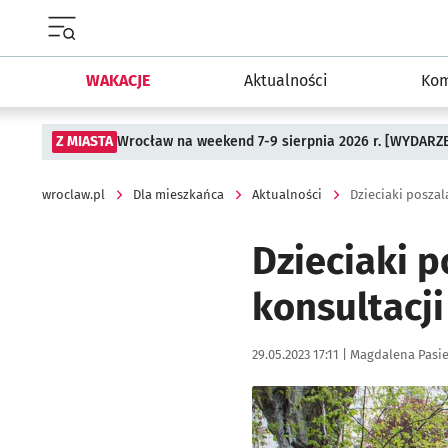
Menu główne portalu wroclaw.pl
WAKACJE
Aktualności
Kom
Z MIASTA
Wrocław na weekend 7-9 sierpnia 2026 r. [WYDARZ
wroclaw.pl
Dla mieszkańca
Aktualności
Dzieciaki poszal
Dzieciaki 
konsultacj
Data publikacji:
Autor:
29.05.2023 17:11 |
Magdalena Pasie
Kliknij, aby zobaczyć galer