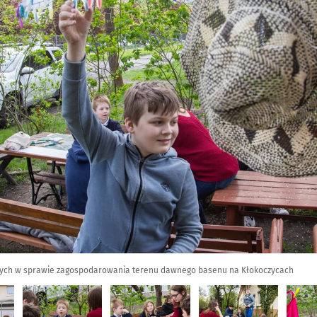
znych w sprawie zagospodarowania terenu dawnego basenu na Kłokoczycach