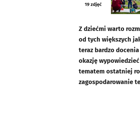
galeria
19
zdjęć
Z dziećmi warto rozma
od tych większych ja
teraz bardzo docenia
okazję wypowiedzieć 
tematem ostatniej ro
zagospodarowanie te