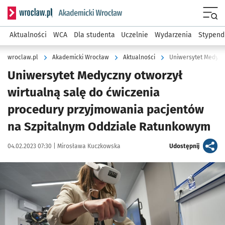
Serwis informacyjny wroclaw.pl podserwis: Akademicki Wro
Men
Aktualności
WCA
Dla studenta
Uczelnie
Wydarzenia
Stypend
wroclaw.pl
Akademicki Wrocław
Aktualności
Uniwersytet Medyczny otworzył
wirtualną salę do ćwiczenia
procedury przyjmowania pacjentów
na Szpitalnym Oddziale Ratunkowym
Data publikacji:
Autor:
artykuł
04.02.2023 07:30 |
Mirosława Kuczkowska
Udostępnij
Kliknij, aby powiększyć