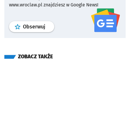
www.wroclaw.pl znajdziesz w Google News!
profil
google news
serwisu wroclaw
Obserwuj
ZOBACZ TAKŻE