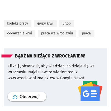
kodeks pracy
grupy krwi
urlop
oddawanie krwi
praca we Wrocławiu
praca
BĄDŹ NA BIEŻĄCO Z WROCŁAWIEM!
Kliknij „obserwuj”, aby wiedzieć, co dzieje się we
Wrocławiu.
Najciekawsze wiadomości z
www.wroclaw.pl znajdziesz w Google News!
profil
google news
serwisu wroclaw
Obserwuj