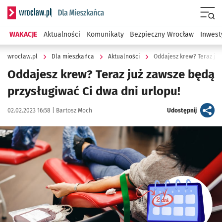
Serwis informacyjny wroclaw.pl podserwis: Dla mieszkańca
Menu
WAKACJE
Aktualności
Komunikaty
Bezpieczny Wrocław
Inwest
wroclaw.pl
Dla mieszkańca
Aktualności
Oddajesz krew? Teraz już
Oddajesz krew? Teraz już zawsze będą
przysługiwać Ci dwa dni urlopu!
Data publikacji:
Autor:
artykuł
02.02.2023 16:58 |
Bartosz Moch
Udostępnij
Kliknij, aby powiększyć