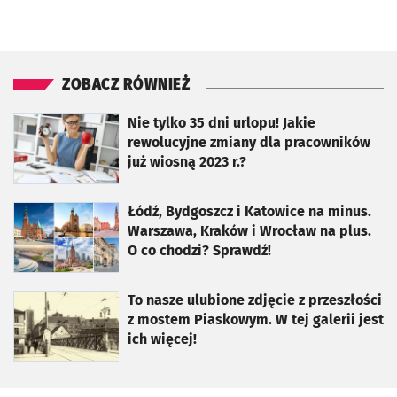
ZOBACZ RÓWNIEŻ
otworzy się w nowej karcie
Nie tylko 35 dni urlopu! Jakie
rewolucyjne zmiany dla pracowników
już wiosną 2023 r.?
otworzy się w nowej karcie
Łódź, Bydgoszcz i Katowice na minus.
Warszawa, Kraków i Wrocław na plus.
O co chodzi? Sprawdź!
otworzy się w nowej karcie
To nasze ulubione zdjęcie z przeszłości
z mostem Piaskowym. W tej galerii jest
ich więcej!