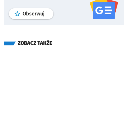
profil
google news
serwisu wroclaw
Obserwuj
ZOBACZ TAKŻE