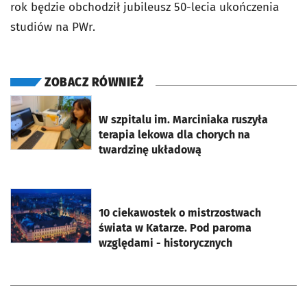
rok będzie obchodził jubileusz 50-lecia ukończenia
studiów na PWr.
ZOBACZ RÓWNIEŻ
otworzy się w nowej karcie
W szpitalu im. Marciniaka ruszyła
terapia lekowa dla chorych na
twardzinę układową
otworzy się w nowej karcie
10 ciekawostek o mistrzostwach
świata w Katarze. Pod paroma
względami - historycznych