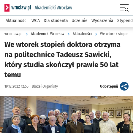
Serwis informacyjny wroclaw.pl podserwis: Akademicki Wro
Men
Aktualności
WCA
Dla studenta
Uczelnie
Wydarzenia
Stypend
wroclaw.pl
Akademicki Wrocław
Aktualności
We wtorek stopień doktora otrzyma
na politechnice Tadeusz Sawicki,
który studia skończył prawie 50 lat
temu
Data publikacji:
Autor:
artykuł
19.12.2022 12:55 |
Błażej Organisty
Udostępnij
Kliknij, aby powiększyć