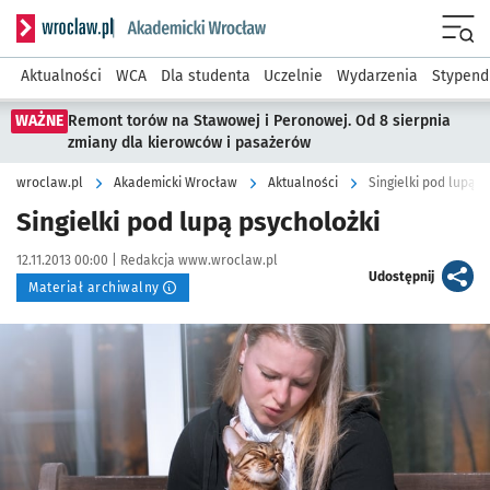
Serwis informacyjny wroclaw.pl podserwis: Akademicki Wro
Men
Aktualności
WCA
Dla studenta
Uczelnie
Wydarzenia
Stypend
WAŻNE
Remont torów na Stawowej i Peronowej. Od 8 sierpnia
zmiany dla kierowców i pasażerów
wroclaw.pl
Akademicki Wrocław
Aktualności
Singielki pod lupą p
Singielki pod lupą psycholożki
Data publikacji:
Autor:
12.11.2013 00:00 |
Redakcja www.wroclaw.pl
artykuł
Udostępnij
Materiał archiwalny
Kliknij, aby powiększyć