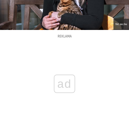
fot. sxc.hu
REKLAMA
ad