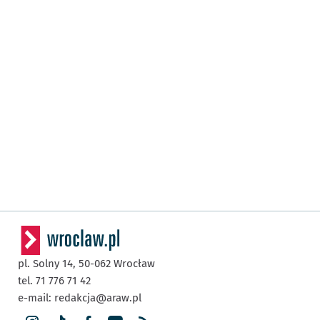
pl. Solny 14,
50-062
Wrocław
tel. 71 776 71 42
e-mail:
redakcja@araw.pl