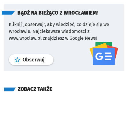
BĄDŹ NA BIEŻĄCO Z WROCŁAWIEM!
Kliknij „obserwuj”, aby wiedzieć, co dzieje się we
Wrocławiu.
Najciekawsze wiadomości z
www.wroclaw.pl znajdziesz w Google News!
profil
google news
serwisu wroclaw
Obserwuj
ZOBACZ TAKŻE