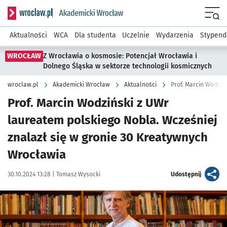
Serwis informacyjny wroclaw.pl podserwis: Akademicki Wro
Men
Aktualności
WCA
Dla studenta
Uczelnie
Wydarzenia
Stypend
WROCŁAW
Z Wrocławia o kosmosie: Potencjał Wrocławia i
Dolnego Śląska w sektorze technologii kosmicznych
wroclaw.pl
Akademicki Wrocław
Aktualności
Prof. Marcin Wodziń
Prof. Marcin Wodziński z UWr
laureatem polskiego Nobla. Wcześniej
znalazł się w gronie 30 Kreatywnych
Wrocławia
Data publikacji:
Autor:
artykuł
30.10.2024 13:28 |
Tomasz Wysocki
Udostępnij
Kliknij, aby powiększyć