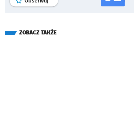
profil
google news
serwisu wroclaw
Obserwuj
ZOBACZ TAKŻE