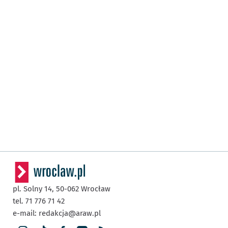
pl. Solny 14,
50-062
Wrocław
tel. 71 776 71 42
e-mail:
redakcja@araw.pl