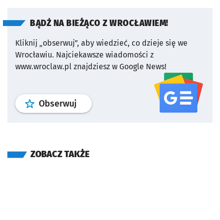
BĄDŹ NA BIEŻĄCO Z WROCŁAWIEM!
Kliknij „obserwuj”, aby wiedzieć, co dzieje się we
Wrocławiu.
Najciekawsze wiadomości z
www.wroclaw.pl znajdziesz w Google News!
profil
google news
serwisu wroclaw
Obserwuj
ZOBACZ TAKŻE