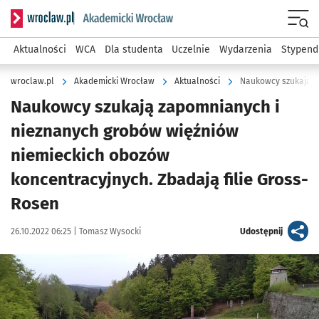
Serwis informacyjny wroclaw.pl podserwis: Akademicki Wro
Men
Aktualności
WCA
Dla studenta
Uczelnie
Wydarzenia
Stypend
wroclaw.pl
Akademicki Wrocław
Aktualności
Naukowcy szukają zapomnianych i
nieznanych grobów więźniów
niemieckich obozów
koncentracyjnych. Zbadają filie Gross-
Rosen
Data publikacji:
Autor:
artykuł
26.10.2022 06:25 |
Tomasz Wysocki
Udostępnij
Kliknij, aby powiększyć