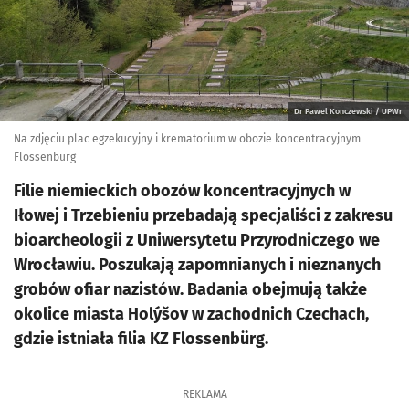
Dr Pawel Konczewski / UPWr
Na zdjęciu plac egzekucyjny i krematorium w obozie koncentracyjnym
Flossenbürg
Filie niemieckich obozów koncentracyjnych w
Iłowej i Trzebieniu przebadają specjaliści z zakresu
bioarcheologii z Uniwersytetu Przyrodniczego we
Wrocławiu. Poszukają zapomnianych i nieznanych
grobów ofiar nazistów. Badania obejmują także
okolice miasta Holýšov w zachodnich Czechach,
gdzie istniała filia KZ Flossenbürg.
REKLAMA