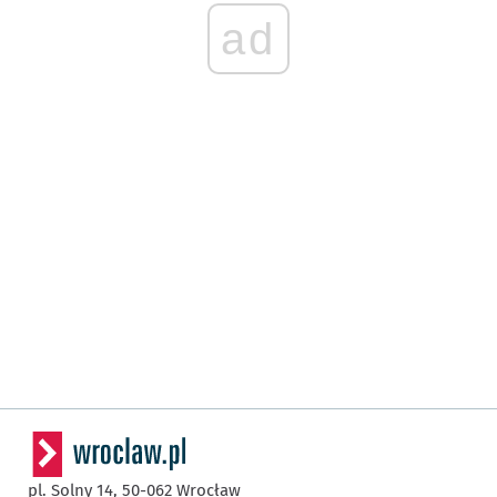
ad
pl. Solny 14,
50-062
Wrocław