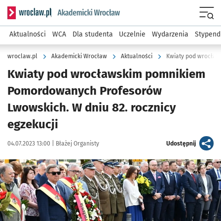
Serwis informacyjny wroclaw.pl podserwis: Akademicki Wro
Men
Aktualności
WCA
Dla studenta
Uczelnie
Wydarzenia
Stypend
wroclaw.pl
Akademicki Wrocław
Aktualności
Kwiaty pod wrocławskim pomnikiem
Pomordowanych Profesorów
Lwowskich. W dniu 82. rocznicy
egzekucji
Data publikacji:
Autor:
artykuł
04.07.2023 13:00 |
Błażej Organisty
Udostępnij
Kliknij, aby zobaczyć galerię