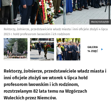
Maciej Kulczyński
Rektorzy, żołnierze, przedstawiciele władz miasta i inni oficjele złożyli 4 lipca
2023 r. hołd profesorom lwowskim i ich rodzinom
GALERIA
14
ZDJĘĆ
Rektorzy, żołnierze, przedstawiciele władz miasta i
inni oficjele złożyli we wtorek 4 lipca hołd
profesorom lwowskim i ich rodzinom,
rozstrzelanym 82 lata temu na Wzgórzach
Wuleckich przez Niemców.