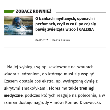
ZOBACZ RÓWNIEŻ
otworzy się w nowej karcie
O bańkach mydlanych, oponach i
perfumach, czyli w co (i po co) się
bawią zwierzęta w zoo | GALERIA
04.05.2025
| Beata Turska
– Na jej wybiegu są np. zawieszone na sznurach
wiadra z jedzeniem, do którego musi się wspiąć.
Czasem dostaje coś ekstra, np. wydrążoną dynię z
ukrytymi smakołykami. Flores ma także
treningi
medyczne
, podczas których reaguje na polecenia, a w
zamian dostaje nagrody – mówi Konrad Drzewiecki.