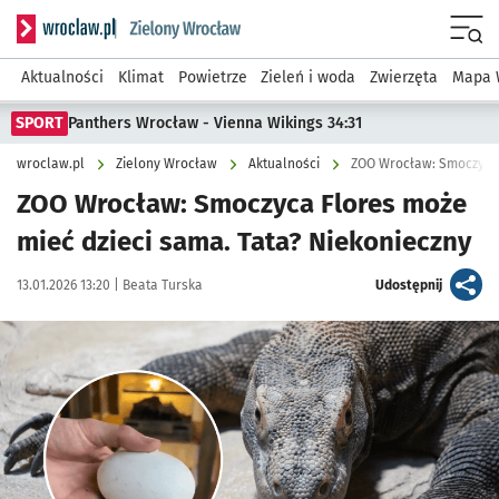
Serwis informacyjny wroclaw.pl podserwis: Środowisko we 
Menu
Aktualności
Klimat
Powietrze
Zieleń i woda
Zwierzęta
Mapa 
SPORT
Panthers Wrocław - Vienna Wikings 34:31
wroclaw.pl
Zielony Wrocław
Aktualności
ZOO Wrocław: Smoczyca 
ZOO Wrocław: Smoczyca Flores może
mieć dzieci sama. Tata? Niekonieczny
Data publikacji:
Autor:
artykuł
13.01.2026 13:20 |
Beata Turska
Udostępnij
Kliknij, aby zobaczyć galerię