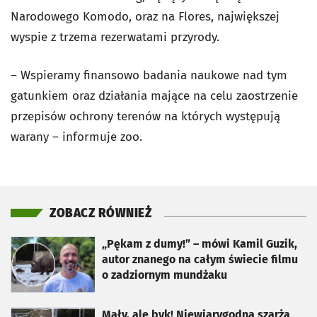
Narodowego Komodo, oraz na Flores, największej
wyspie z trzema rezerwatami przyrody.
– Wspieramy finansowo badania naukowe nad tym
gatunkiem oraz działania mające na celu zaostrzenie
przepisów ochrony terenów na których występują
warany – informuje zoo.
ZOBACZ RÓWNIEŻ
otworzy się w nowej karcie
„Pękam z dumy!” – mówi Kamil Guzik,
autor znanego na całym świecie filmu
o zadziornym mundżaku
otworzy się w nowej karcie
Mały, ale byk! Niewiarygodna szarża