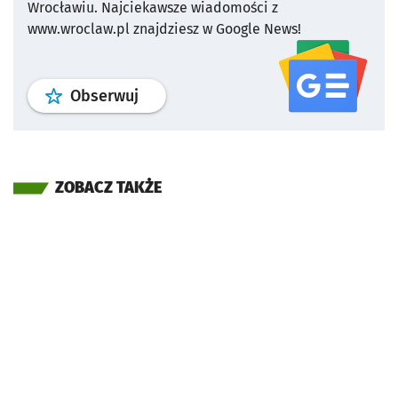
Wrocławiu.
Najciekawsze wiadomości z
www.wroclaw.pl znajdziesz w Google News!
profil
google news
serwisu wroclaw
Obserwuj
ZOBACZ TAKŻE