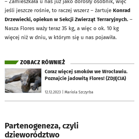
– Zamieszkała u nas już jako dorosły osobnik, więc
jeśli jeszcze rośnie, to raczej wszerz – żartuje
Konrad
Drzewiecki, opiekun w Sekcji Zwierząt Terraryjnych.
–
Nasza Flores waży teraz 35 kg, a więc o ok. 10 kg
więcej niż w dniu, w którym się u nas pojawiła.
ZOBACZ RÓWNIEŻ
otworzy się w nowej karcie
Coraz więcej smoków we Wrocławiu.
Poznajcie jadowitą Flores! (ZDJĘCIA)
12.12.2023
| Mariola Szczyrba
Partenogeneza, czyli
dzieworództwo