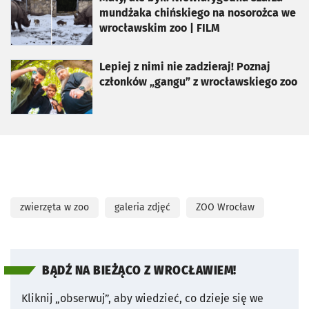
mundżaka chińskiego na nosorożca we
wrocławskim zoo | FILM
otworzy się w nowej karcie
Lepiej z nimi nie zadzieraj! Poznaj
członków „gangu” z wrocławskiego zoo
zwierzęta w zoo
galeria zdjęć
ZOO Wrocław
BĄDŹ NA BIEŻĄCO Z WROCŁAWIEM!
Kliknij „obserwuj”, aby wiedzieć, co dzieje się we