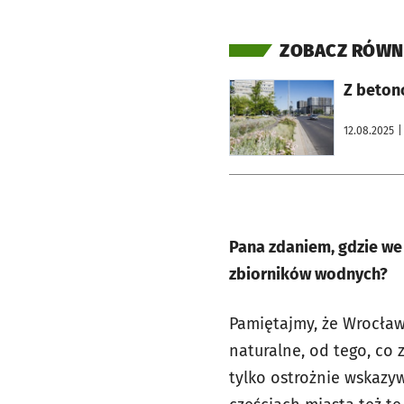
ZOBACZ RÓWN
otworzy się w nowej karcie
Z betono
12.08.2025
|
Pana zdaniem, gdzie we 
zbiorników wodnych?
Pamiętajmy, że Wrocław 
naturalne, od tego, co
tylko ostrożnie wskazyw