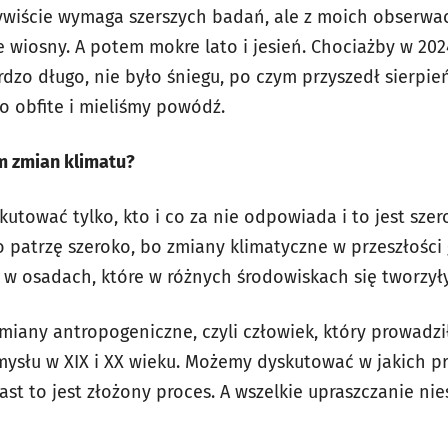
zywiście wymaga szerszych badań, ale z moich obserwac
 wiosny. A potem mokre lato i jesień. Chociażby w 202
zo długo, nie było śniegu, po czym przyszedł sierpień
o obfite i mieliśmy powódź.
em zmian klimatu?
tować tylko, kto i co za nie odpowiada i to jest sze
o patrzę szeroko, bo zmiany klimatyczne w przeszłości
 w osadach, które w różnych środowiskach się tworzyły
iany antropogeniczne, czyli człowiek, który prowadził
mysłu w XIX i XX wieku. Możemy dyskutować w jakich p
ast to jest złożony proces. A wszelkie upraszczanie ni