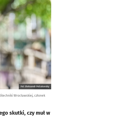
Fot. Oleksandr Poliakovsky
litechniki Wrocławskiej, członek
ego skutki, czy muł w