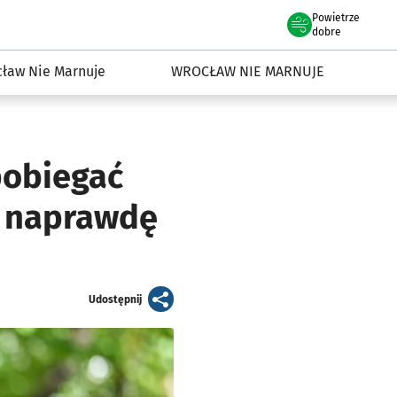
Powietrze
we Wrocławiu
dowisko we Wrocławiu
dobre
ław Nie Marnuje
WROCŁAW NIE MARNUJE
pobiegać
t naprawdę
artykuł
Udostępnij