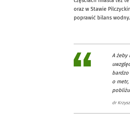
częściach miasta też te
oraz w Stawie Pilczyck
poprawić bilans wodny.
A żeby 
uwzględ
bardzo 
o metr,
pobliżu
dr Krzys