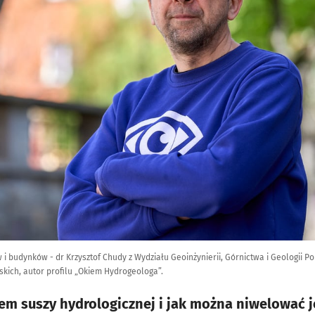
i budynków - dr Krzysztof Chudy z Wydziału Geoinżynierii, Górnictwa i Geologii Po
kich, autor profilu „Okiem Hydrogeologa”.
lem suszy hydrologicznej i jak można niwelować j