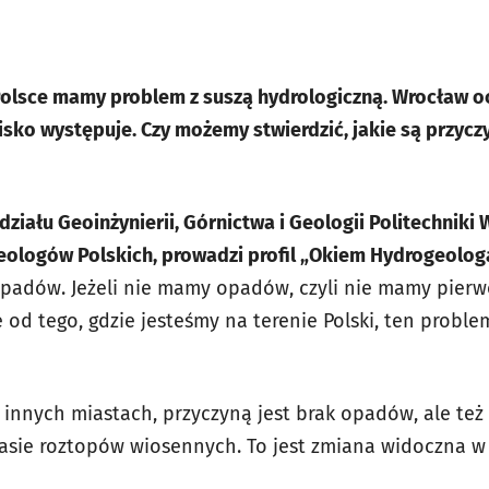
olsce mamy problem z suszą hydrologiczną. Wrocław oc
isko występuje. Czy możemy stwierdzić, jakie są przycz
działu Geoinżynierii, Górnictwa i Geologii Politechniki
ologów Polskich, prowadzi profil „Okiem Hydrogeolog
 opadów. Jeżeli nie mamy opadów, czyli nie mamy pier
e od tego, gdzie jesteśmy na terenie Polski, ten probl
 innych miastach, przyczyną jest brak opadów, ale też
zasie roztopów wiosennych. To jest zmiana widoczna w 