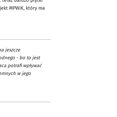
 teraz bardzo płytki
ojekt MPWiK, który ma
ba jeszcze
dnego - bo to jest
raca potrafi wpływać
iemnych w jego