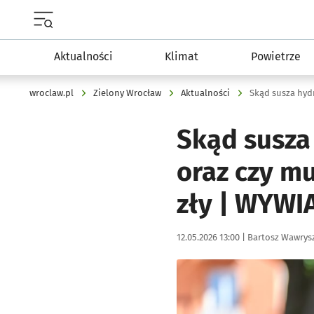
Menu główne portalu wroclaw.pl
Aktualności
Klimat
Powietrze
wroclaw.pl
Zielony Wrocław
Aktualności
Skąd susza hydr
Skąd susza 
oraz czy m
zły | WYWI
Data publikacji:
Autor:
12.05.2026 13:00 |
Bartosz Wawrys
Kliknij, aby powiększyć