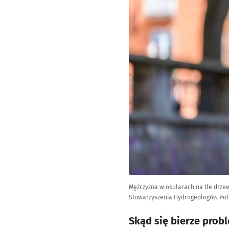
Mężczyzna w okularach na tle drzew 
Stowarzyszenia Hydrogeologów Pols
Skąd się bierze prob