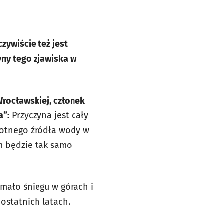
zywiście też jest
yny tego zjawiska w
 Wrocławskiej, członek
a”:
Przyczyna jest cały
wotnego źródła wody w
em będzie tak samo
 mało śniegu w górach i
ostatnich latach.