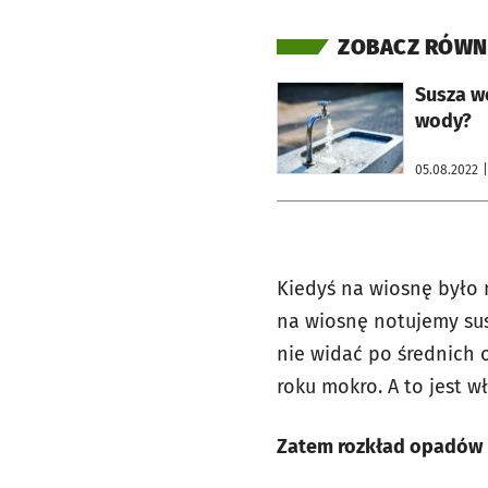
ZOBACZ RÓWN
otworzy się w nowej karcie
Susza w
wody?
05.08.2022
Kiedyś na wiosnę było 
na wiosnę notujemy sus
nie widać po średnich 
roku mokro. A to jest w
Zatem rozkład opadów n