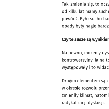
Tak, zmienia się, to oc
od kilku lat mamy suche
powódź. Było sucho bard
opady były nagle bardz
Czy te susze są wyniki
Na pewno, możemy dysku
kontrowersyjny. Ja na t
występowały i to widać
Drugim elementem są zm
w okresie rozwoju prze
zmieniły klimat, natomi
radykalizacji dyskusji.