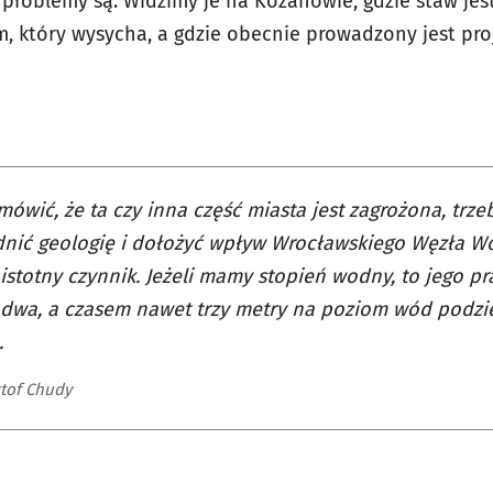
 problemy są. Widzimy je na Kozanowie, gdzie staw jest
im, który wysycha, a gdzie obecnie prowadzony jest pr
mówić, że ta czy inna część miasta jest zagrożona, trze
nić geologię i dołożyć wpływ Wrocławskiego Węzła Wo
istotny czynnik. Jeżeli mamy stopień wodny, to jego p
 dwa, a czasem nawet trzy metry na poziom wód podz
.
ztof Chudy