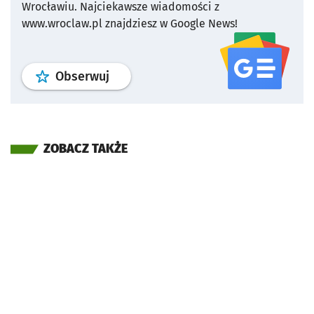
Wrocławiu.
Najciekawsze wiadomości z
www.wroclaw.pl znajdziesz w Google News!
profil
google news
serwisu wroclaw
Obserwuj
ZOBACZ TAKŻE