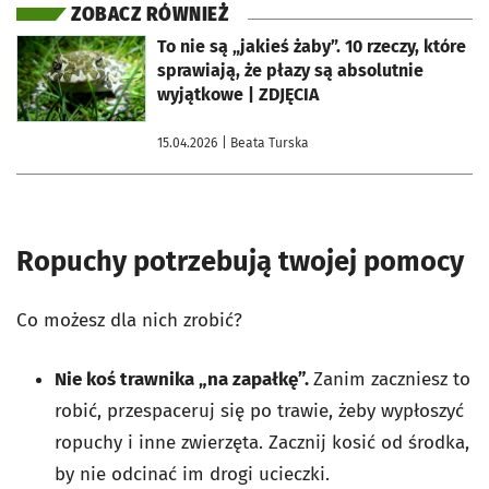
ZOBACZ RÓWNIEŻ
otworzy się w nowej karcie
To nie są „jakieś żaby”. 10 rzeczy, które
sprawiają, że płazy są absolutnie
wyjątkowe | ZDJĘCIA
15.04.2026
| Beata Turska
Ropuchy potrzebują twojej pomocy
Co możesz dla nich zrobić?
Nie koś trawnika „na zapałkę”.
Zanim zaczniesz to
robić, przespaceruj się po trawie, żeby wypłoszyć
ropuchy i inne zwierzęta. Zacznij kosić od środka,
by nie odcinać im drogi ucieczki.