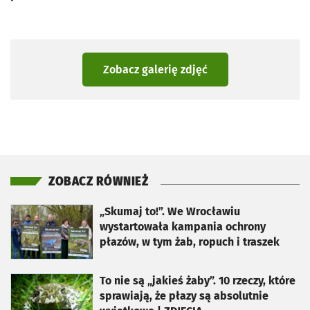
Zobacz galerię zdjęć
ZOBACZ RÓWNIEŻ
otworzy się w nowej karcie
„Skumaj to!”. We Wrocławiu
wystartowała kampania ochrony
płazów, w tym żab, ropuch i traszek
otworzy się w nowej karcie
To nie są „jakieś żaby”. 10 rzeczy, które
sprawiają, że płazy są absolutnie