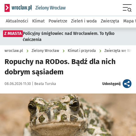
Serwis informacyjny wroclaw.pl podserwis: Środowisko we 
Menu
Aktualności
Klimat
Powietrze
Zieleń i woda
Zwierzęta
Mapa 
Z MIASTA
Policyjny śmigłowiec nad Wrocławiem. To tylko
ćwiczenia
wroclaw.pl
Zielony Wrocław
Klimat i przyroda
Zwierzęta we Wroc
Ropuchy na RODos. Bądź dla nich
dobrym sąsiadem
Data publikacji:
Autor:
artykuł
08.06.2026 11:30 |
Beata Turska
Udostępnij
Kliknij, aby zobaczyć galerię