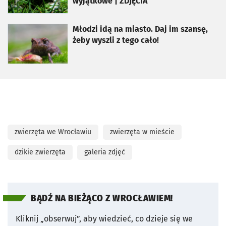
wyjątkowe | ZDJĘCIA
otworzy się w nowej karcie
Młodzi idą na miasto. Daj im szansę,
żeby wyszli z tego cało!
zwierzęta we Wrocławiu
zwierzęta w mieście
dzikie zwierzęta
galeria zdjęć
BĄDŹ NA BIEŻĄCO Z WROCŁAWIEM!
Kliknij „obserwuj”, aby wiedzieć, co dzieje się we