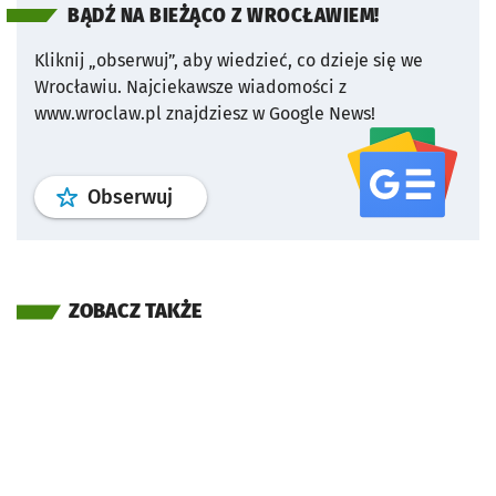
BĄDŹ NA BIEŻĄCO Z WROCŁAWIEM!
Kliknij „obserwuj”, aby wiedzieć, co dzieje się we
Wrocławiu.
Najciekawsze wiadomości z
www.wroclaw.pl znajdziesz w Google News!
profil
google news
serwisu wroclaw
Obserwuj
ZOBACZ TAKŻE