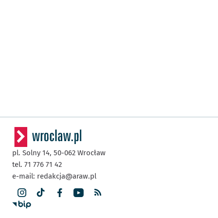
pl. Solny 14,
50-062
Wrocław
tel. 71 776 71 42
e-mail:
redakcja@araw.pl