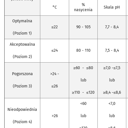
%
°C
Skala pH
nasycenia
Optymalna
≤22
90 - 105
7,7 - 8,4
(Poziom 1)
Akceptowalna
≤24
80 - 110
7,5 - 8,4
(Poziom 2)
≥60 - ≤80
≥7,0 -≤7,5
Pogorszona
>24 -
lub
lub
(Poziom 3)
≤26
≥110 - ≤120
≥8,4 -≤8,6
<60
<7,0
Nieodpowiednia
>26
lub
lub
(Poziom 4)