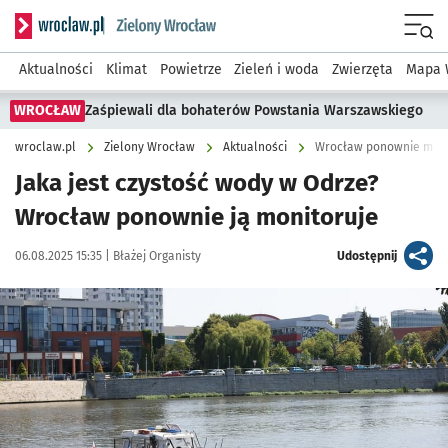
Serwis informacyjny wroclaw.pl podserwis: Środowisko we 
Menu
Aktualności
Klimat
Powietrze
Zieleń i woda
Zwierzęta
Mapa 
WROCŁAW
Zaśpiewali dla bohaterów Powstania Warszawskiego
wroclaw.pl
Zielony Wrocław
Aktualności
Wrocław ponownie monit
Jaka jest czystość wody w Odrze?
Wrocław ponownie ją monitoruje
Data publikacji:
Autor:
artykuł
06.08.2025 15:35 |
Błażej Organisty
Udostępnij
Kliknij, aby powiększyć