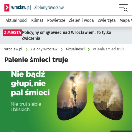
Serwis informacyjny wroclaw.pl podserwis: Środowisko we 
Menu
Aktualności
Klimat
Powietrze
Zieleń i woda
Zwierzęta
Mapa 
Z MIASTA
Policyjny śmigłowiec nad Wrocławiem. To tylko
ćwiczenia
wroclaw.pl
Zielony Wrocław
Aktualności
Palenie śmieci truje
Palenie śmieci truje
Kliknij, aby powiększyć