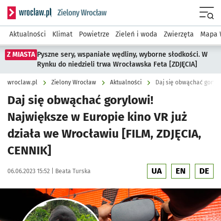
Serwis informacyjny wroclaw.pl podserwis: Środowisko we 
Menu
Aktualności
Klimat
Powietrze
Zieleń i woda
Zwierzęta
Mapa 
Z MIASTA
Pyszne sery, wspaniałe wędliny, wyborne słodkości. W
Rynku do niedzieli trwa Wrocławska Feta [ZDJĘCIA]
wroclaw.pl
Zielony Wrocław
Aktualności
Daj się obwąchać gorylowi!
Największe w Europie kino VR już
działa we Wrocławiu [FILM, ZDJĘCIA,
CENNIK]
UA
EN
DE
Data publikacji:
Autor:
06.06.2023 15:52 |
Beata Turska
Kliknij, aby zobaczyć galerię