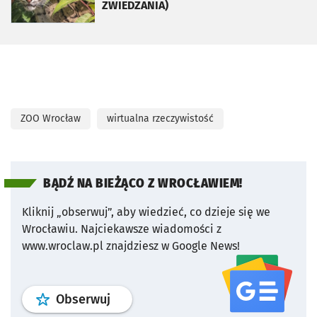
ZWIEDZANIA)
ZOO Wrocław
wirtualna rzeczywistość
BĄDŹ NA BIEŻĄCO Z WROCŁAWIEM!
Kliknij „obserwuj”, aby wiedzieć, co dzieje się we
Wrocławiu.
Najciekawsze wiadomości z
www.wroclaw.pl znajdziesz w Google News!
profil
google news
serwisu wroclaw
Obserwuj