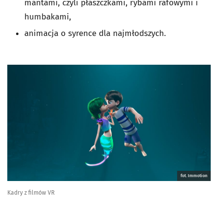
mantami, czyli płaszczkami, rybami rafowymi i
humbakami,
animacja o syrence dla najmłodszych.
fot. Immotion
Kadry z filmów VR