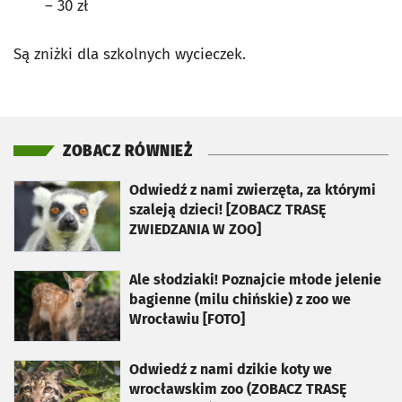
– 30 zł
Są zniżki dla szkolnych wycieczek.
ZOBACZ RÓWNIEŻ
otworzy się w nowej karcie
Odwiedź z nami zwierzęta, za którymi
szaleją dzieci! [ZOBACZ TRASĘ
ZWIEDZANIA W ZOO]
otworzy się w nowej karcie
Ale słodziaki! Poznajcie młode jelenie
bagienne (milu chińskie) z zoo we
Wrocławiu [FOTO]
otworzy się w nowej karcie
Odwiedź z nami dzikie koty we
wrocławskim zoo (ZOBACZ TRASĘ