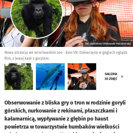
fot. Immotion/Oleksandr Poliakovsky
Nowa atrakcja we wrocławskim zoo - kino VR. Dziewczyna w goglach ogląda
film, z lewej kadr z gorylem
GALERIA
30
ZDJĘĆ
Obserwowanie z bliska gry o tron w rodzinie goryli
górskich, nurkowanie z rekinami, płaszczkami i
kałamarnicą, wypływanie z głębin po haust
powietrza w towarzystwie humbaków wielkości