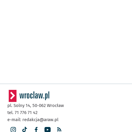
pl. Solny 14,
50-062
Wrocław
tel. 71 776 71 42
e-mail:
redakcja@araw.pl