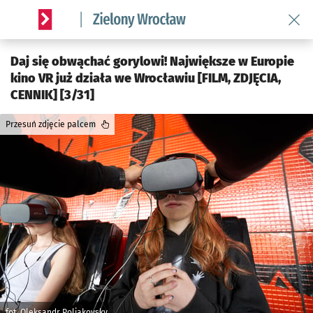
Wróć 
Serwis informacyjny wroclaw.pl podserwis: Środowisko we 
Daj się obwąchać gorylowi! Największe w Europie
kino VR już działa we Wrocławiu [FILM, ZDJĘCIA,
CENNIK] [3/31]
Przesuń zdjęcie palcem
fot. Oleksandr Poliakovsky