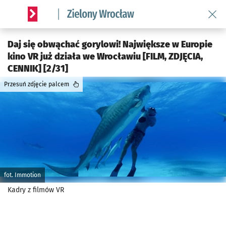
Wróć 
Serwis informacyjny wroclaw.pl podserwis: Środowisko we 
Daj się obwąchać gorylowi! Największe w Europie
kino VR już działa we Wrocławiu [FILM, ZDJĘCIA,
CENNIK] [2/31]
Przesuń zdjęcie palcem
fot. Immotion
Kadry z filmów VR