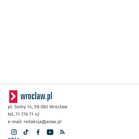
pl. Solny 14,
50-062
Wrocław
tel. 71 776 71 42
e-mail:
redakcja@araw.pl