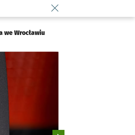
Wróć do artykułu Daj się obwąchać gor
ła we Wrocławiu