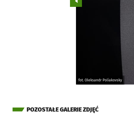
Przejdź do poprzedniego zd
fot. Oleksandr Poliakovsky
POZOSTAŁE GALERIE ZDJĘĆ