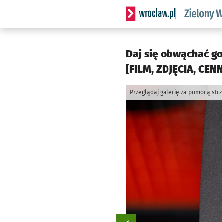
Serwis informacyjny wrocl
Daj się obwąchać go
[FILM, ZDJĘCIA, CENN
Przeglądaj galerię za pomocą str