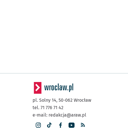
pl. Solny 14,
50-062
Wrocław
tel. 71 776 71 42
e-mail:
redakcja@araw.pl