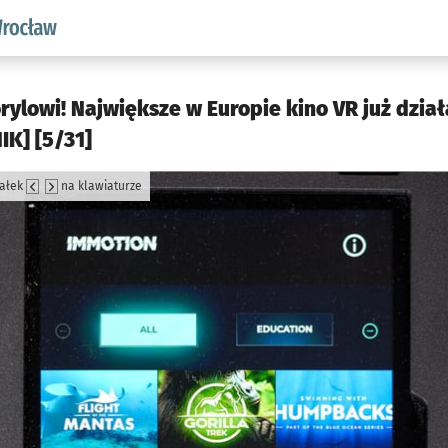
aw.pl podserwis: Środowisko we Wrocławiu
rylowi! Największe w Europie kino VR już dzia
IK] [5/31]
załek
na klawiaturze