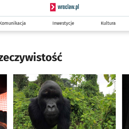
Serwis informacyjny wro
Komunikacja
Inwestycje
Kultura
rzeczywistość