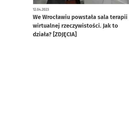
artykuł z galerią zdjęć
12.04.2023
We Wrocławiu powstała sala terapii
wirtualnej rzeczywistości. Jak to
działa? [ZDJĘCIA]