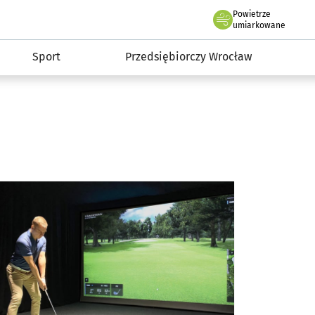
claw.pl
Powietrze
we Wrocławiu
umiarkowane
Sport
Przedsiębiorczy Wrocław