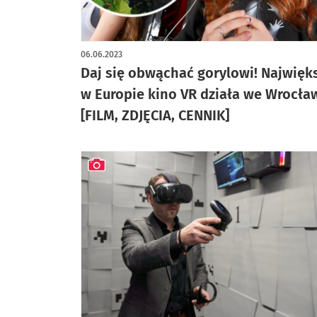
artykuł z galerią zdjęć
06.06.2023
Daj się obwąchać gorylowi! Najwięk
w Europie kino VR działa we Wrocła
[FILM, ZDJĘCIA, CENNIK]