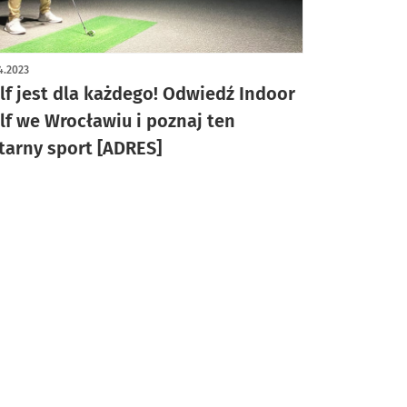
4.2023
lf jest dla każdego! Odwiedź Indoor
lf we Wrocławiu i poznaj ten
itarny sport [ADRES]