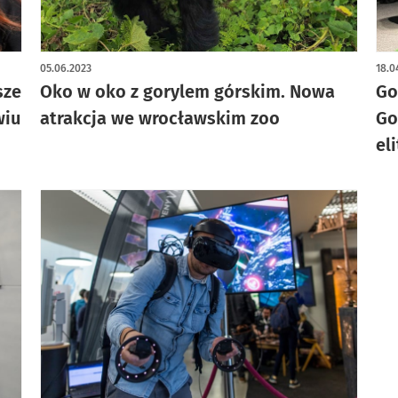
05.06.2023
18.0
sze
Oko w oko z gorylem górskim. Nowa
Go
wiu
atrakcja we wrocławskim zoo
Go
el