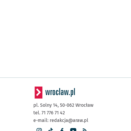
pl. Solny 14,
50-062
Wrocław
tel. 71 776 71 42
e-mail:
redakcja@araw.pl