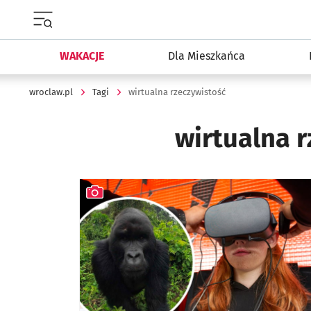
Menu główne portalu wroclaw.pl
WAKACJE
Dla Mieszkańca
wroclaw.pl
Tagi
wirtualna rzeczywistość
wirtualna 