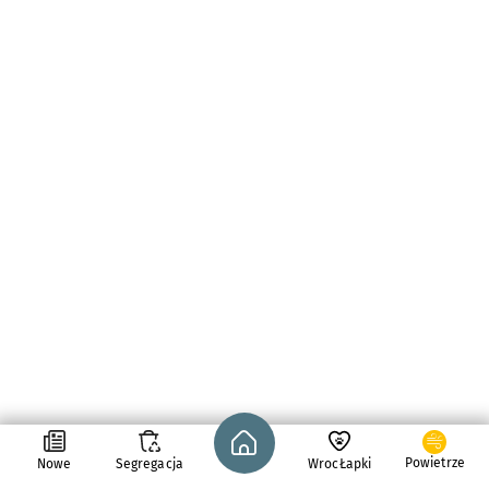
Strona główna - wroclaw.pl
Powietrze
Nowe
Segregacja
WrocŁapki