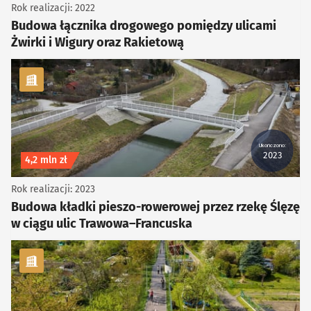
Rok realizacji: 2022
Budowa łącznika drogowego pomiędzy ulicami
Żwirki i Wigury oraz Rakietową
kategoria Rowerowe
Ukończono:
2023
Koszt inwestycji
4,2 mln zł
Rok realizacji: 2023
Budowa kładki pieszo-rowerowej przez rzekę Ślęzę
w ciągu ulic Trawowa–Francuska
kategoria Rowerowe, Piesze