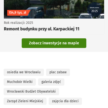
Ukończono:
2025
Koszt inwestycji
154,9 tys. zł
Rok realizacji: 2025
Remont budynku przy ul. Karpackiej 11
Zobacz inwestycje na mapie
osiedla we Wrocławiu
plac zabaw
Muchobór Wielki
galeria zdjęć
Wrocławski Budżet Obywatelski
Zarząd Zieleni Miejskiej
zajęcia dla dzieci