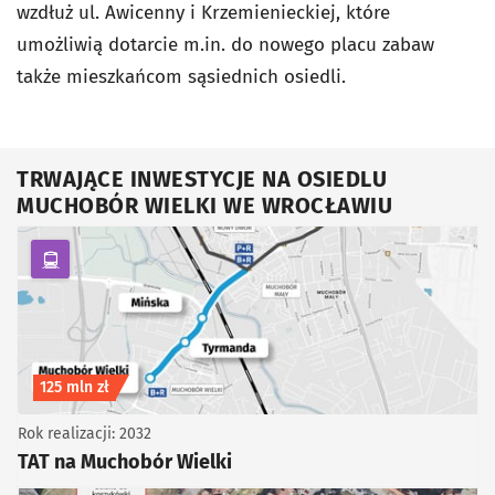
wzdłuż ul. Awicenny i Krzemienieckiej, które
umożliwią dotarcie m.in. do nowego placu zabaw
także mieszkańcom sąsiednich osiedli.
TRWAJĄCE INWESTYCJE NA OSIEDLU
MUCHOBÓR WIELKI WE WROCŁAWIU
kategoria Komunikacja zbiorowa
Koszt inwestycji
125 mln zł
Rok realizacji: 2032
TAT na Muchobór Wielki