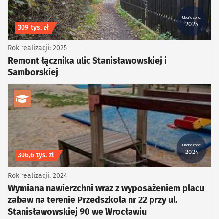
Ukończono:
2025
Koszt inwestycji
309 tys. zł
Rok realizacji: 2025
Remont łącznika ulic Stanisławowskiej i
Samborskiej
kategoria Edukacja i kultura
Ukończono:
2024
Koszt inwestycji
306,6 tys. zł
Rok realizacji: 2024
Wymiana nawierzchni wraz z wyposażeniem placu
zabaw na terenie Przedszkola nr 22 przy ul.
Stanisławowskiej 90 we Wrocławiu