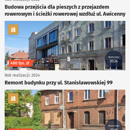
Budowa przejścia dla pieszych z przejazdem
rowerowym i ścieżki rowerowej wzdłuż ul. Awicenny
kategoria Infrastruktura
Ukończono:
2024
Koszt inwestycji
400 tys. zł
Rok realizacji: 2024
Remont budynku przy ul. Stanisławowskiej 99
kategoria Infrastruktura
Ukończono:
2026