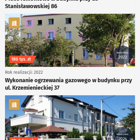
Stanisławowskiej 86
kategoria Infrastruktura
Ukończono:
2022
Koszt inwestycji
180 tys. zł
Rok realizacji: 2022
Wykonanie ogrzewania gazowego w budynku przy
ul. Krzemienieckiej 37
kategoria Infrastruktura
Ukończono:
2024