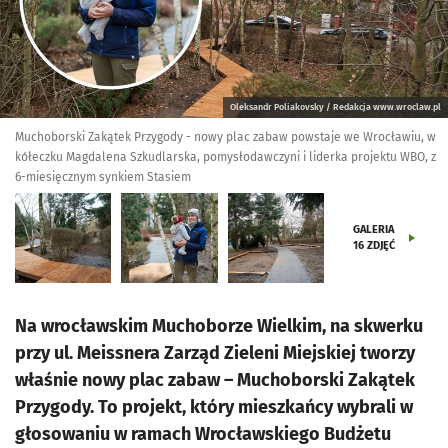
Oleksandr Poliakovsky / Redakcja www.wroclaw.pl
Muchoborski Zakątek Przygody - nowy plac zabaw powstaje we Wrocławiu, w
kółeczku Magdalena Szkudlarska, pomysłodawczyni i liderka projektu WBO, z
6-miesięcznym synkiem Stasiem
GALERIA
16
ZDJĘĆ
Na wrocławskim Muchoborze Wielkim, na skwerku
przy ul. Meissnera Zarząd Zieleni Miejskiej tworzy
właśnie nowy plac zabaw – Muchoborski Zakątek
Przygody. To projekt, który mieszkańcy wybrali w
głosowaniu w ramach Wrocławskiego Budżetu