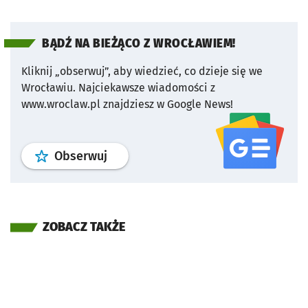
BĄDŹ NA BIEŻĄCO Z WROCŁAWIEM!
Kliknij „obserwuj”, aby wiedzieć, co dzieje się we
Wrocławiu.
Najciekawsze wiadomości z
www.wroclaw.pl znajdziesz w Google News!
profil
google news
serwisu wroclaw
Obserwuj
ZOBACZ TAKŻE