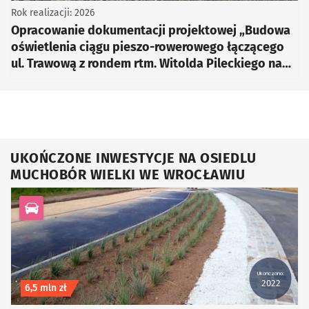
Rok realizacji: 2026
Opracowanie dokumentacji projektowej „Budowa
oświetlenia ciągu pieszo-rowerowego łączącego
ul. Trawową z rondem rtm. Witolda Pileckiego na
skrzyżowaniu ulic: Strzegomskiej, Granicznej i
Mińskiej we Wrocławiu”
UKOŃCZONE INWESTYCJE NA OSIEDLU
MUCHOBÓR WIELKI WE WROCŁAWIU
kategoria Infrastruktura drogowa
Ukończono:
2022
Koszt inwestycji
6,5 mln zł