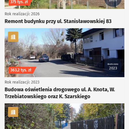
Koszt inwestycji
375 tys. zł
Rok realizacji: 2026
Remont budynku przy ul. Stanisławowskiej 83
kategoria Infrastruktura
Ukończono:
2023
Koszt inwestycji
363,2 tys. zł
Rok realizacji: 2023
Budowa oświetlenia drogowego ul. A. Knota, W.
Trzebiatowskiego oraz K. Szarskiego
kategoria Piesze