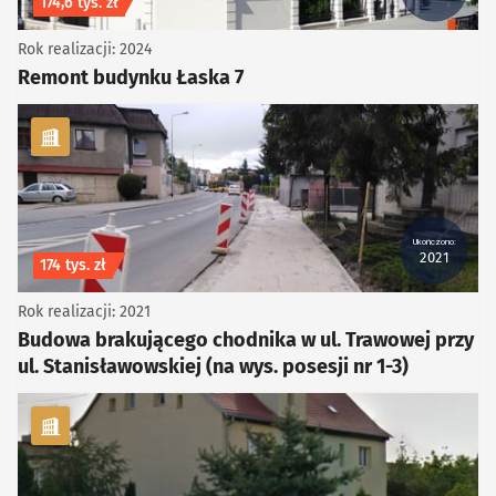
Koszt inwestycji
174,6 tys. zł
Rok realizacji: 2024
Remont budynku Łaska 7
kategoria Piesze
Ukończono:
2021
Koszt inwestycji
174 tys. zł
Rok realizacji: 2021
Budowa brakującego chodnika w ul. Trawowej przy
ul. Stanisławowskiej (na wys. posesji nr 1-3)
kategoria Infrastruktura