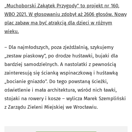
„Muchoborski Zakątek Przygody” to projekt nr 160,
WBO 2021. W głosowaniu zdobył aż 2606 głosów. Nowy
plac zabaw ma być atrakcją dla dzieci w różnym
wieku.
– Dla najmłodszych, poza zjeżdżalnią, szykujemy
„zestaw piaskowy”, po drodze huśtawki, bujaki dla
bardziej samodzielnych. A nastolatki z pewnością
zainteresują się ścianką wspinaczkową i huśtawką
„bocianie gniazdo”. Do tego powstaną ścieżki,
oświetlenie i mała architektura, wśród nich ławki,
stojaki na rowery i kosze – wylicza Marek Szempliński
z Zarządu Zieleni Miejskiej we Wrocławiu.