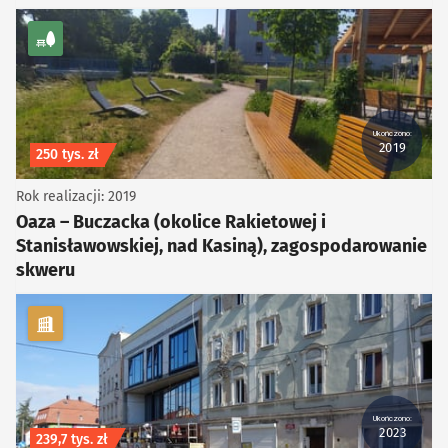
kategoria Zieleń
Ukończono:
2019
Koszt inwestycji
250 tys. zł
Rok realizacji: 2019
Oaza – Buczacka (okolice Rakietowej i
Stanisławowskiej, nad Kasiną), zagospodarowanie
skweru
kategoria Infrastruktura
Ukończono:
2023
Koszt inwestycji
239,7 tys. zł