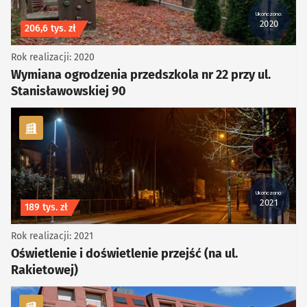
Ukończono:
2020
Koszt inwestycji
206,6 tys. zł
Rok realizacji: 2020
Wymiana ogrodzenia przedszkola nr 22 przy ul.
Stanisławowskiej 90
kategoria Infrastruktura
Ukończono:
2021
Koszt inwestycji
189 tys. zł
Rok realizacji: 2021
Oświetlenie i doświetlenie przejść (na ul.
Rakietowej)