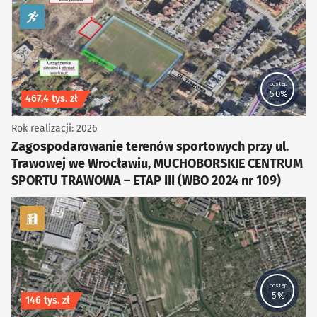
kategoria Sport i rekreacja
postęp
50%
Koszt inwestycji
467,4 tys. zł
Rok realizacji: 2026
Zagospodarowanie terenów sportowych przy ul.
Trawowej we Wrocławiu, MUCHOBORSKIE CENTRUM
SPORTU TRAWOWA – ETAP III (WBO 2024 nr 109)
kategoria Infrastruktura, Infrastruktura drogowa
postęp
5%
Koszt inwestycji
146 tys. zł