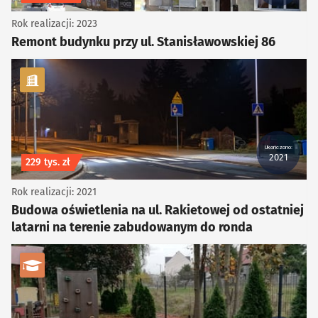
Rok realizacji: 2023
Remont budynku przy ul. Stanisławowskiej 86
kategoria Infrastruktura
Ukończono:
2021
Koszt inwestycji
229 tys. zł
Rok realizacji: 2021
Budowa oświetlenia na ul. Rakietowej od ostatniej
latarni na terenie zabudowanym do ronda
kategoria Edukacja i kultura