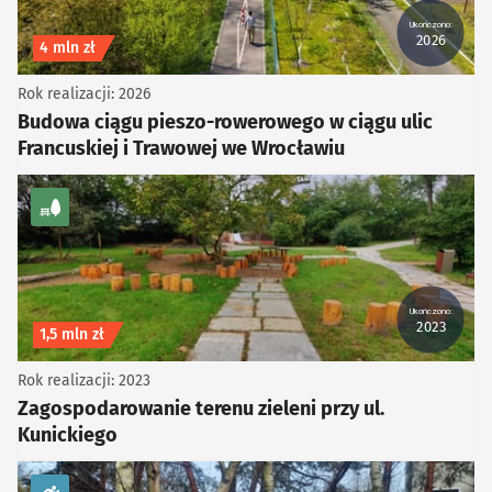
Ukończono:
2026
Koszt inwestycji
4 mln zł
Rok realizacji: 2026
Budowa ciągu pieszo-rowerowego w ciągu ulic
Francuskiej i Trawowej we Wrocławiu
kategoria Zieleń
Ukończono:
2023
Koszt inwestycji
1,5 mln zł
Rok realizacji: 2023
Zagospodarowanie terenu zieleni przy ul.
Kunickiego