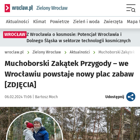
Serwis informacyjny wroclaw.pl podserwis: Środowisko we 
Menu
Aktualności
Klimat
Powietrze
Zieleń i woda
Zwierzęta
Mapa 
WROCŁAW
Z Wrocławia o kosmosie: Potencjał Wrocławia i
Dolnego Śląska w sektorze technologii kosmicznych
wroclaw.pl
Zielony Wrocław
Aktualności
Muchoborski Zakątek Prz
Muchoborski Zakątek Przygody – we
Wrocławiu powstaje nowy plac zabaw
[ZDJĘCIA]
Data publikacji:
Autor:
artykuł
06.02.2024 11:06 |
Bartosz Moch
Udostępnij
Kliknij, aby zobaczyć galerię