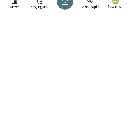
Powietrze
Nowe
Segregacja
WrocŁapki
pl. Solny 14,
50-062
Wrocław
tel. 71 776 71 42
e-mail:
redakcja@araw.pl
Aktualności
Zwierzęta