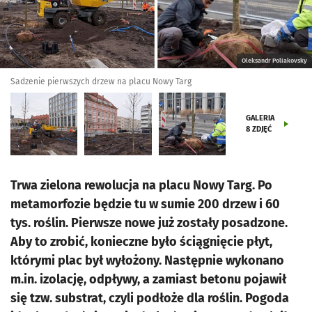
Oleksandr Poliakovsky
Sadzenie pierwszych drzew na placu Nowy Targ
GALERIA
8
ZDJĘĆ
Trwa zielona rewolucja na placu Nowy Targ. Po
metamorfozie będzie tu w sumie 200 drzew i 60
tys. roślin. Pierwsze nowe już zostały posadzone.
Aby to zrobić, konieczne było ściągnięcie płyt,
którymi plac był wyłożony. Następnie wykonano
m.in. izolację, odpływy, a zamiast betonu pojawił
się tzw. substrat, czyli podłoże dla roślin. Pogoda