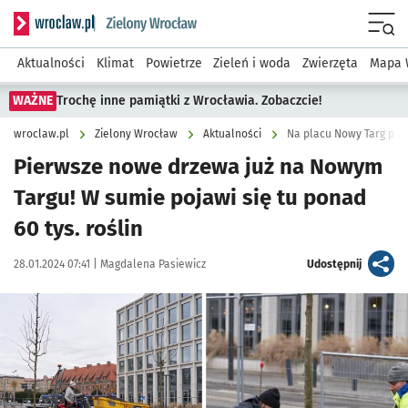
Serwis informacyjny wroclaw.pl podserwis: Środowisko we 
Menu
Aktualności
Klimat
Powietrze
Zieleń i woda
Zwierzęta
Mapa 
WAŻNE
Trochę inne pamiątki z Wrocławia. Zobaczcie!
wroclaw.pl
Zielony Wrocław
Aktualności
Na placu Nowy Targ pojaw
Pierwsze nowe drzewa już na Nowym
Targu! W sumie pojawi się tu ponad
60 tys. roślin
Data publikacji:
Autor:
artykuł
28.01.2024 07:41 |
Magdalena Pasiewicz
Udostępnij
Kliknij, aby zobaczyć galerię