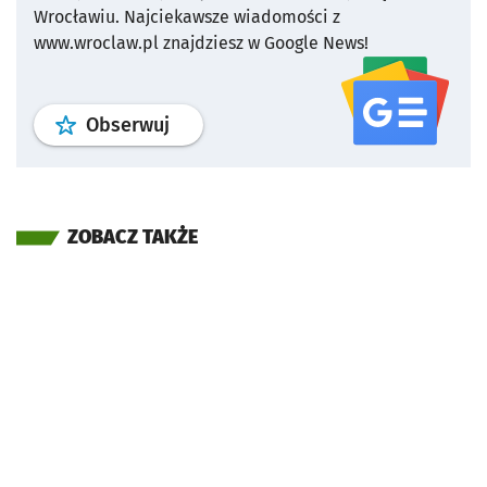
Wrocławiu.
Najciekawsze wiadomości z
www.wroclaw.pl znajdziesz w Google News!
profil
google news
serwisu wroclaw
Obserwuj
ZOBACZ TAKŻE