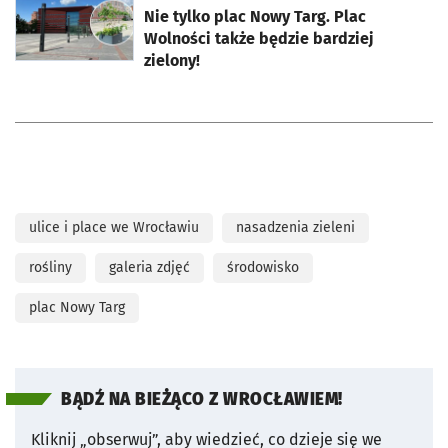
Nie tylko plac Nowy Targ. Plac
Wolności także będzie bardziej
zielony!
ulice i place we Wrocławiu
nasadzenia zieleni
rośliny
galeria zdjęć
środowisko
plac Nowy Targ
BĄDŹ NA BIEŻĄCO Z WROCŁAWIEM!
Kliknij „obserwuj”, aby wiedzieć, co dzieje się we