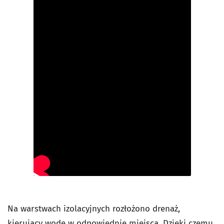
Na warstwach izolacyjnych rozłożono drenaż,
kierujący wodę w odpowiednie miejsca. Dzięki czemu