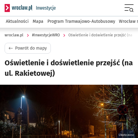
Serwis informacyjny wroclaw.pl podserwis: #InwestycjeWRO 
Menu
Aktualności
Mapa
Program Tramwajowo-Autobusowy
Wrocław 
wroclaw.pl
#InwestycjeWRO
Oświetlenie i doświetlenie przejść (na ul
Powrót do mapy
Oświetlenie i doświetlenie przejść (na
ul. Rakietowej)
Kliknij, aby powiększyć
Ukończono: