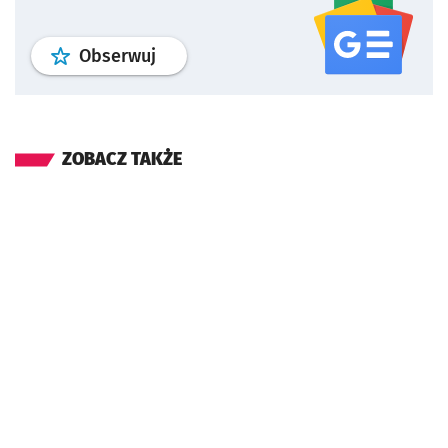
profil
google news
serwisu wroclaw
Obserwuj
ZOBACZ TAKŻE