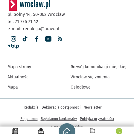
pl. Solny 14,
50-062
Wrocław
tel. 71 776 71 42
e-mail:
redakcja@araw.pl
Mapa strony
Rozwój komunikacji miejskiej
Aktualności
Wrocław się zmienia
Mapa
Osiedlowe
Inne informacje
Redakcja
Deklaracja dostępności
Newsletter
Regulamin
Regulamin konkursów
Polityka prywatności
Strona główna - wroclaw.pl
Ustawienia cookies