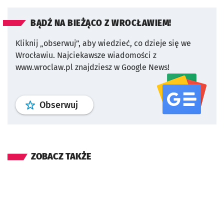
BĄDŹ NA BIEŻĄCO Z WROCŁAWIEM!
Kliknij „obserwuj”, aby wiedzieć, co dzieje się we
Wrocławiu.
Najciekawsze wiadomości z
www.wroclaw.pl znajdziesz w Google News!
profil
google news
serwisu wroclaw
Obserwuj
ZOBACZ TAKŻE