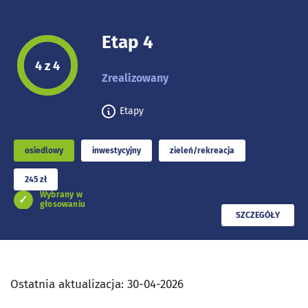
Etap 4
Etap projektu:
4 z 4
Zrealizowany
Etapy
osiedlowy
inwestycyjny
zieleń/rekreacja
245 zł
Wybrany w
głosowaniu
PRZECZYTAJ
SZCZEGÓŁY
Ostatnia aktualizacja:
30-04-2026