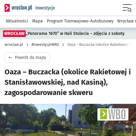
Serwis informacyjny wroclaw.pl podserwis: #InwestycjeWRO 
Menu
Aktualności
Mapa
Program Tramwajowo-Autobusowy
Wrocław 
WROCŁAW
„Panorama 1670” w Hali Stulecia – zdjęcia z soboty
wroclaw.pl
#InwestycjeWRO
Powrót do mapy
Oaza – Buczacka (okolice Rakietowej i
Stanisławowskiej, nad Kasiną),
zagospodarowanie skweru