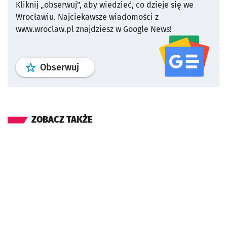
Kliknij „obserwuj”, aby wiedzieć, co dzieje się we
Wrocławiu.
Najciekawsze wiadomości z
www.wroclaw.pl znajdziesz w Google News!
profil
google news
serwisu wroclaw
Obserwuj
ZOBACZ TAKŻE