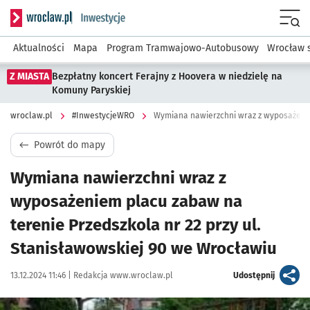
Serwis informacyjny wroclaw.pl podserwis: #InwestycjeWRO 
Menu
Aktualności
Mapa
Program Tramwajowo-Autobusowy
Wrocław 
Z MIASTA
Bezpłatny koncert Ferajny z Hoovera w niedzielę na
Komuny Paryskiej
wroclaw.pl
#InwestycjeWRO
Powrót do mapy
Wymiana nawierzchni wraz z
wyposażeniem placu zabaw na
terenie Przedszkola nr 22 przy ul.
Stanisławowskiej 90 we Wrocławiu
Data publikacji:
Autor:
artykuł
13.12.2024 11:46 |
Redakcja www.wroclaw.pl
Udostępnij
Kliknij, aby powiększyć