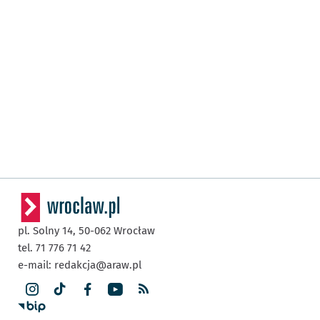
pl. Solny 14,
50-062
Wrocław
tel. 71 776 71 42
e-mail:
redakcja@araw.pl