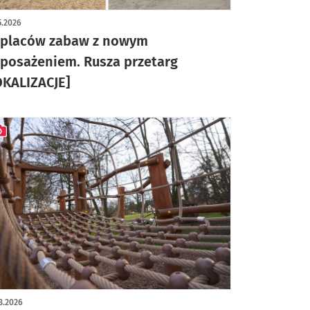
5.2026
 placów zabaw z nowym
posażeniem. Rusza przetarg
OKALIZACJE]
ykuł z galerią zdjęć
3.2026