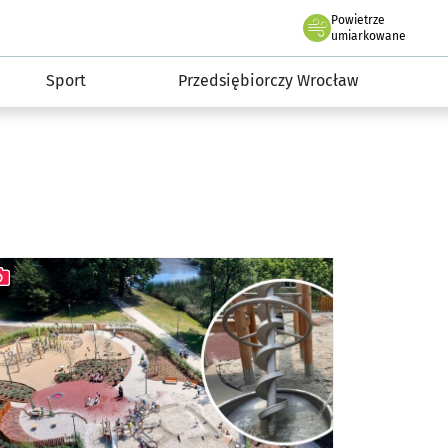
claw.pl
Powietrze
we Wrocławiu
umiarkowane
Sport
Przedsiębiorczy Wrocław