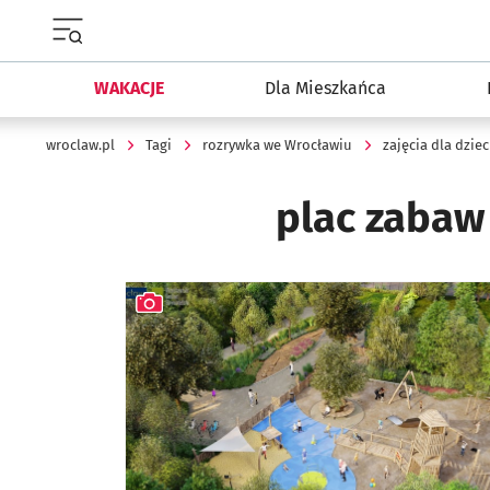
Menu główne portalu wroclaw.pl
WAKACJE
Dla Mieszkańca
wroclaw.pl
Tagi
rozrywka we Wrocławiu
zajęcia dla dziec
plac zabaw