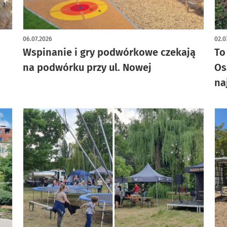
art
06.07.2026
02.0
Wspinanie i gry podwórkowe czekają
To
na podwórku przy ul. Nowej
Os
na