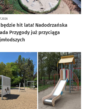
ykuł z galerią zdjęć
7.2026
 będzie hit lata! Nadodrzańska
ada Przygody już przyciąga
jmłodszych