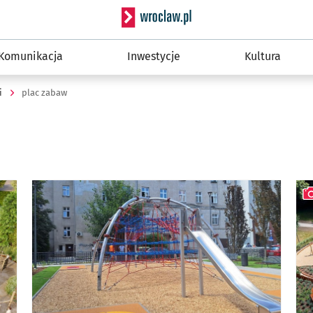
Serwis informacyjny wro
Komunikacja
Inwestycje
Kultura
i
plac zabaw