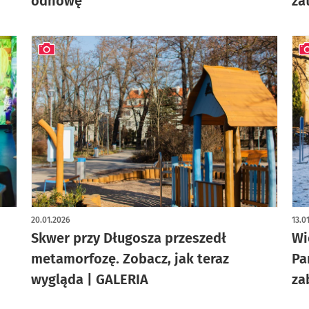
odnowę
za
artykuł z galerią zdjęć
art
20.01.2026
13.0
Skwer przy Długosza przeszedł
Wi
metamorfozę. Zobacz, jak teraz
Pa
wygląda | GALERIA
za