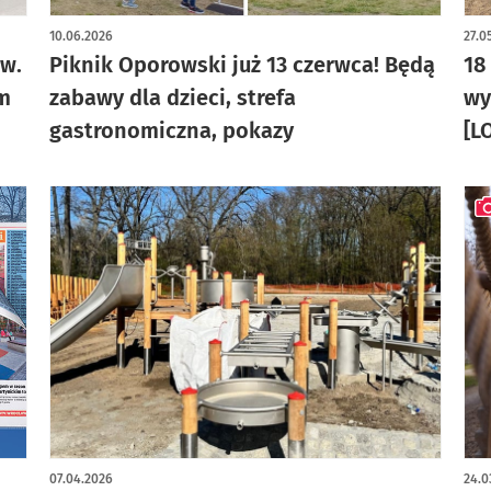
10.06.2026
27.0
aw.
Piknik Oporowski już 13 czerwca! Będą
18
em
zabawy dla dzieci, strefa
wy
gastronomiczna, pokazy
[L
art
07.04.2026
24.0