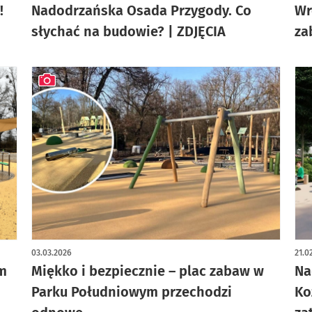
!
Nadodrzańska Osada Przygody. Co
Wr
słychać na budowie? | ZDJĘCIA
za
artykuł z galerią zdjęć
03.03.2026
21.0
m
Miękko i bezpiecznie – plac zabaw w
Na
Parku Południowym przechodzi
Ko