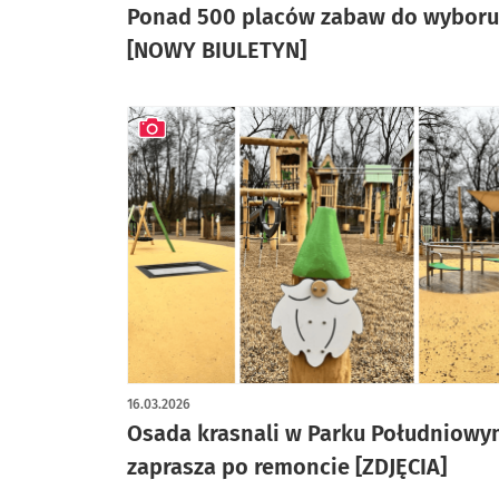
Ponad 500 placów zabaw do wyboru
[NOWY BIULETYN]
artykuł z galerią zdjęć
16.03.2026
Osada krasnali w Parku Południowy
zaprasza po remoncie [ZDJĘCIA]