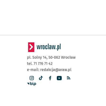
pl. Solny 14,
50-062
Wrocław
tel. 71 776 71 42
e-mail:
redakcja@araw.pl