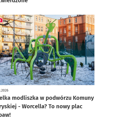
twierdzone
ykuł z galerią zdjęć
1.2026
elka modliszka w podwórzu Komuny
ryskiej - Worcella? To nowy plac
baw!