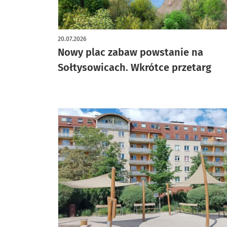
artykuł z galerią zdjęć
20.07.2026
Nowy plac zabaw powstanie na
Sołtysowicach. Wkrótce przetarg